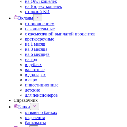
на Qiwi кошелек
на Яндекс кошелек
с плохой КИ
Вклады
с пополнением
накопительные
с ежемесячной выплатой процентов
краткосрочные
на 1 месяц
на 3 месяца
на 6 месяцев
на год
в рублях
валютные
в долларах
в евро
инвестиционные
детские
для пенсионеров
Справочник
Банки
отзывы о банках
отделения
банкоматы