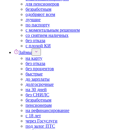
для пенсионеров
безработным
одобряют всем
лучшие
по паспорту
с моментальным решением
со снятием наличных
без отказа
с плохой КИ
Займы
на карту
без отказа
без процентов
быстрые
до зарплаты
долгосрочные
на 30 дней
без СНИЛС
безработным
пенсионерам
на рефинансирование
с 18 лет
через Госуслуги
под залог ПТС