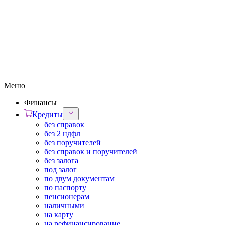
Меню
Финансы
Кредиты
без справок
без 2 ндфл
без поручителей
без справок и поручителей
без залога
под залог
по двум документам
по паспорту
пенсионерам
наличными
на карту
на рефинансирование