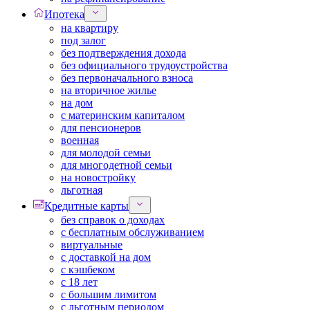
Ипотека
на квартиру
под залог
без подтверждения дохода
без официального трудоустройства
без первоначального взноса
на вторичное жилье
на дом
с материнским капиталом
для пенсионеров
военная
для молодой семьи
для многодетной семьи
на новостройку
льготная
Кредитные карты
без справок о доходах
с бесплатным обслуживанием
виртуальные
с доставкой на дом
с кэшбеком
с 18 лет
с большим лимитом
с льготным периодом