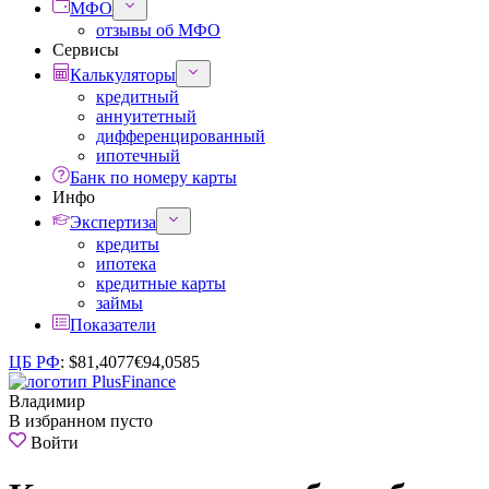
МФО
отзывы об МФО
Сервисы
Калькуляторы
кредитный
аннуитетный
дифференцированный
ипотечный
Банк по номеру карты
Инфо
Экспертиза
кредиты
ипотека
кредитные карты
займы
Показатели
ЦБ РФ
:
$
81,4077
€
94,0585
Владимир
В избранном пусто
Войти