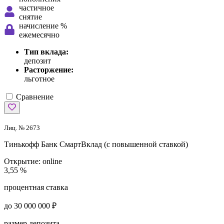
частичное
снятие
начисление %
ежемесячно
Тип вклада:
депозит
Расторжение:
льготное
Сравнение
Лиц. № 2673
Тинькофф Банк
СмартВклад (с повышенной ставкой)
Открытие:
online
3,55 %
процентная ставка
до 30 000 000 ₽
размер депозита