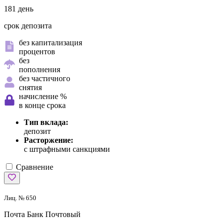
181 день
срок депозита
без капитализация
процентов
без
пополнения
без частичного
снятия
начисление %
в конце срока
Тип вклада:
депозит
Расторжение:
с штрафными санкциями
Сравнение
Лиц. № 650
Почта Банк
Почтовый