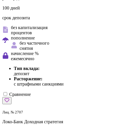
100 дней
срок депозита
без капитализация
процентов
пополнение
без частичного
снятия
начисление %
ежемесячно
Тип вклада:
депозит
Расторжение:
с штрафными санкциями
Сравнение
Лиц. № 2707
Локо-Банк
Доходная стратегия