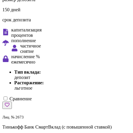
150 дней
срок депозита
капитализация
процентов
пополнение
частичное
снятие
начисление %
ежемесячно
Тип вклада:
депозит
Расторжение:
льготное
Сравнение
Лиц. № 2673
Тинькофф Банк
СмартВклад (с повышенной ставкой)