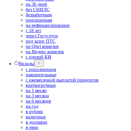
на 30 дней
без СНИЛС
безработным
пенсионерам
на рефинансирование
с 18 лет
через Госуслуги
под залог ПТС
на Qiwi кошелек
на Яндекс кошелек
с плохой КИ
Вклады
с пополнением
накопительные
с ежемесячной выплатой процентов
краткосрочные
на 1 месяц
на 3 месяца
на 6 месяцев
на год
в рублях
валютные
в долларах
в евро