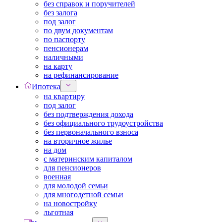
без справок и поручителей
без залога
под залог
по двум документам
по паспорту
пенсионерам
наличными
на карту
на рефинансирование
Ипотека
на квартиру
под залог
без подтверждения дохода
без официального трудоустройства
без первоначального взноса
на вторичное жилье
на дом
с материнским капиталом
для пенсионеров
военная
для молодой семьи
для многодетной семьи
на новостройку
льготная