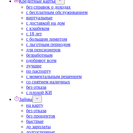
Кредитные карты
без справок о доходах
с бесплатным обслуживанием
виртуальные
с доставкой на дом
с кэшбеком
с 18 лет
с большим лимитом
с льготным периодом
для пенсионеров
безработным
одобряют всем
лучшие
по паспорту
с моментальным решением
со снятием наличных
без отказа
с плохой КИ
Займы
на карту
без отказа
без процентов
быстрые
до зарплаты
долгосрочные