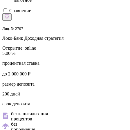
льготное
Сравнение
Лиц. № 2707
Локо-Банк
Доходная стратегия
Открытие:
online
5,00 %
процентная ставка
до 2 000 000 ₽
размер депозита
200 дней
срок депозита
без капитализация
процентов
без
пополнения