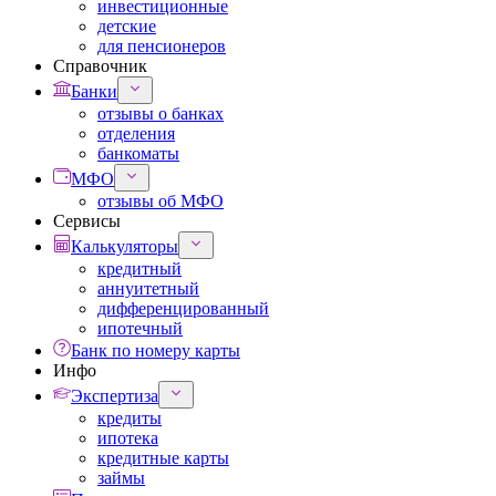
инвестиционные
детские
для пенсионеров
Справочник
Банки
отзывы о банках
отделения
банкоматы
МФО
отзывы об МФО
Сервисы
Калькуляторы
кредитный
аннуитетный
дифференцированный
ипотечный
Банк по номеру карты
Инфо
Экспертиза
кредиты
ипотека
кредитные карты
займы