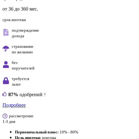
от 36 до 360 мес.
срок ипотеки
подтверждение
дохода
страхование
по желанию
без
поручителей
требуется
залог
87%
одобрений
?
Подробнее
рассмотрение
1-3 дня
Первоначальный взнос:
10% - 80%
Цель ипотеки:
покупка