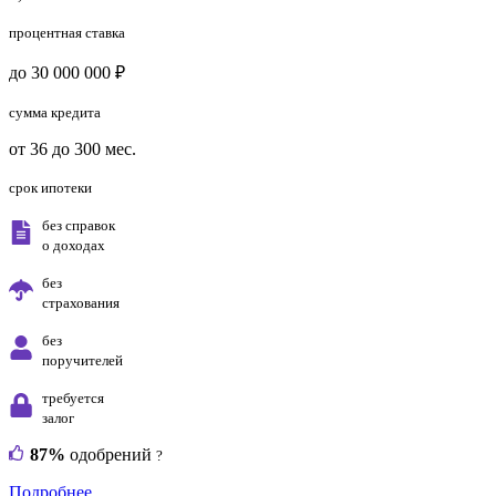
процентная ставка
до 30 000 000 ₽
сумма кредита
от 36 до 300 мес.
срок ипотеки
без справок
о доходах
без
страхования
без
поручителей
требуется
залог
87%
одобрений
?
Подробнее