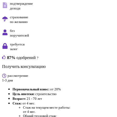
подтверждение
дохода
страхование
по желанию
без
поручителей
требуется
залог
87%
одобрений
?
Получить консультацию
рассмотрение
1-3 дня
Первоначальный взнос:
от 20%
Цель ипотеки:
строительство
Возраст:
21 - 70 лет
Стаж:
от 4 мес.
Стаж на текущем месте работы:
от 4 мес.
Общий трудовой стаж: