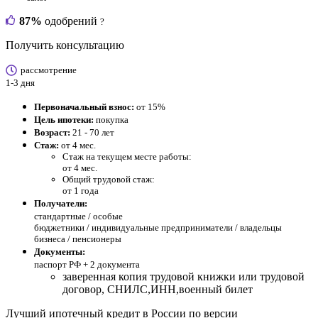
87%
одобрений
?
Получить консультацию
рассмотрение
1-3 дня
Первоначальный взнос:
от 15%
Цель ипотеки:
покупка
Возраст:
21 - 70 лет
Стаж:
от 4 мес.
Стаж на текущем месте работы:
от 4 мес.
Общий трудовой стаж:
от 1 года
Получатели:
стандартные /
особые
бюджетники / индивидуальные предприниматели / владельцы
бизнеса / пенсионеры
Документы:
паспорт РФ +
2 документа
заверенная копия трудовой книжки или трудовой
договор, СНИЛС,ИНН,военный билет
Лучший ипотечный кредит в России по версии