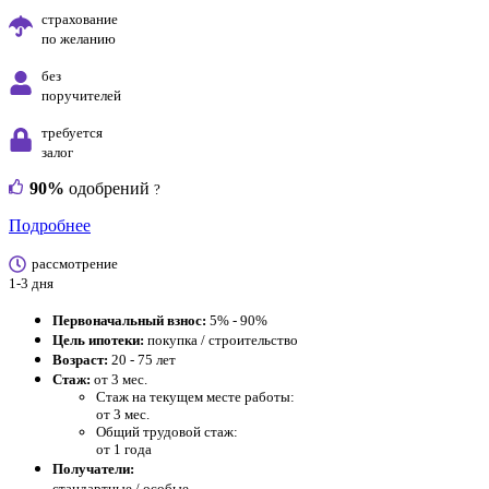
страхование
по желанию
без
поручителей
требуется
залог
90%
одобрений
?
Подробнее
рассмотрение
1-3 дня
Первоначальный взнос:
5% - 90%
Цель ипотеки:
покупка / строительство
Возраст:
20 - 75 лет
Стаж:
от 3 мес.
Стаж на текущем месте работы:
от 3 мес.
Общий трудовой стаж:
от 1 года
Получатели:
стандартные /
особые