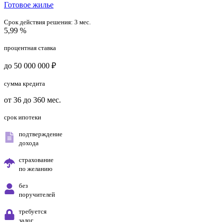
Готовое жилье
Срок действия решения:
3 мес.
5,99 %
процентная ставка
до 50 000 000 ₽
сумма кредита
от 36 до 360 мес.
срок ипотеки
подтверждение
дохода
страхование
по желанию
без
поручителей
требуется
залог