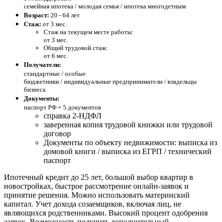
семейная ипотека / молодая семья / ипотека многодетным
Возраст:
20 - 64 лет
Стаж:
от 3 мес.
Стаж на текущем месте работы:
от 3 мес.
Общий трудовой стаж:
от 6 мес.
Получатели:
стандартные /
особые
бюджетники / индивидуальные предприниматели / владельцы
бизнеса
Документы:
паспорт РФ +
5 документов
справка 2-НДФЛ
заверенная копия трудовой книжки или трудовой
договор
Документы по объекту недвижимости: выписка из
домовой книги / выписка из ЕГРП / технический
паспорт
Ипотечный кредит до 25 лет, большой выбор квартир в
новостройках, быстрое рассмотрение онлайн-заявок и
принятие решения. Можно использовать материнский
капитал. Учет дохода созаемщиков, включая лиц, не
являющихся родственниками. Высокий процент одобрения
заявок. Возможность получить дополнительный