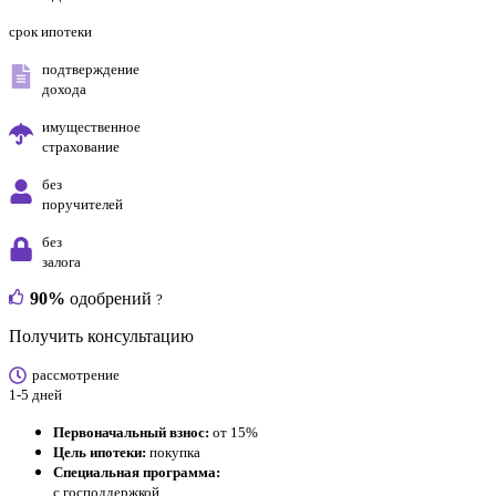
срок ипотеки
подтверждение
дохода
имущественное
страхование
без
поручителей
без
залога
90%
одобрений
?
Получить консультацию
рассмотрение
1-5 дней
Первоначальный взнос:
от 15%
Цель ипотеки:
покупка
Специальная программа:
с господдержкой