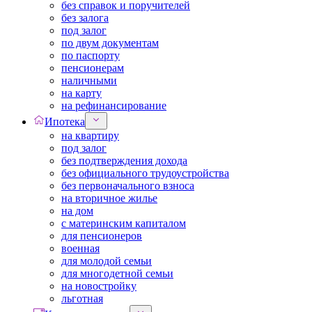
без справок и поручителей
без залога
под залог
по двум документам
по паспорту
пенсионерам
наличными
на карту
на рефинансирование
Ипотека
на квартиру
под залог
без подтверждения дохода
без официального трудоустройства
без первоначального взноса
на вторичное жилье
на дом
с материнским капиталом
для пенсионеров
военная
для молодой семьи
для многодетной семьи
на новостройку
льготная