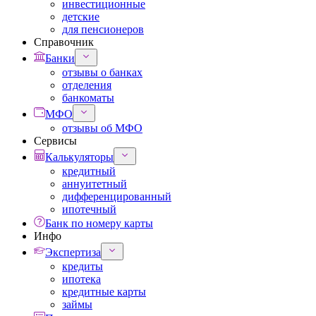
инвестиционные
детские
для пенсионеров
Справочник
Банки
отзывы о банках
отделения
банкоматы
МФО
отзывы об МФО
Сервисы
Калькуляторы
кредитный
аннуитетный
дифференцированный
ипотечный
Банк по номеру карты
Инфо
Экспертиза
кредиты
ипотека
кредитные карты
займы