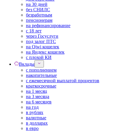
на 30 дней
без СНИЛС
безработным
пенсионерам
на рефинансирование
с 18 лет
через Госуслуги
под залог ПТС
на Qiwi кошелек
на Яндекс кошелек
с плохой КИ
Вклады
с пополнением
накопительные
с ежемесячной выплатой процентов
краткосрочные
на 1 месяц
на 3 месяца
на 6 месяцев
на год
в рублях
валютные
в долларах
в евро