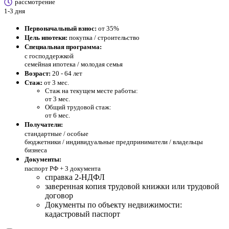
рассмотрение
1-3 дня
Первоначальный взнос:
от 35%
Цель ипотеки:
покупка / строительство
Специальная программа:
с господдержкой
семейная ипотека / молодая семья
Возраст:
20 - 64 лет
Стаж:
от 3 мес.
Стаж на текущем месте работы:
от 3 мес.
Общий трудовой стаж:
от 6 мес.
Получатели:
стандартные /
особые
бюджетники / индивидуальные предприниматели / владельцы
бизнеса
Документы:
паспорт РФ +
3 документа
справка 2-НДФЛ
заверенная копия трудовой книжки или трудовой
договор
Документы по объекту недвижимости:
кадастровый паспорт