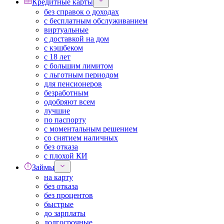
Кредитные карты
без справок о доходах
с бесплатным обслуживанием
виртуальные
с доставкой на дом
с кэшбеком
с 18 лет
с большим лимитом
с льготным периодом
для пенсионеров
безработным
одобряют всем
лучшие
по паспорту
с моментальным решением
со снятием наличных
без отказа
с плохой КИ
Займы
на карту
без отказа
без процентов
быстрые
до зарплаты
долгосрочные