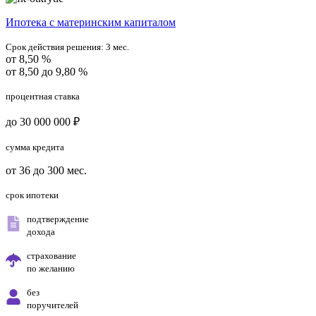
Ипотека с материнским капиталом
Срок действия решения:
3 мес.
от 8,50 %
от 8,50 до 9,80 %
процентная ставка
до 30 000 000 ₽
сумма кредита
от 36 до 300 мес.
срок ипотеки
подтверждение
дохода
страхование
по желанию
без
поручителей