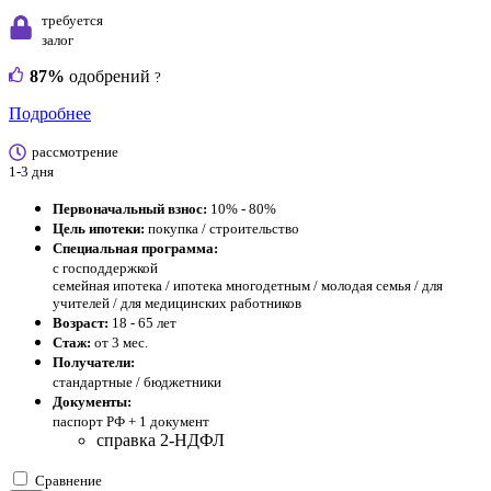
требуется
залог
87%
одобрений
?
Подробнее
рассмотрение
1-3 дня
Первоначальный взнос:
10% - 80%
Цель ипотеки:
покупка / строительство
Специальная программа:
с господдержкой
семейная ипотека / ипотека многодетным / молодая семья / для
учителей / для медицинских работников
Возраст:
18 - 65 лет
Стаж:
от 3 мес.
Получатели:
стандартные / бюджетники
Документы:
паспорт РФ +
1 документ
справка 2-НДФЛ
Сравнение