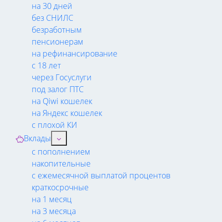
на 30 дней
без СНИЛС
безработным
пенсионерам
на рефинансирование
с 18 лет
через Госуслуги
под залог ПТС
на Qiwi кошелек
на Яндекс кошелек
с плохой КИ
Вклады
с пополнением
накопительные
с ежемесячной выплатой процентов
краткосрочные
на 1 месяц
на 3 месяца