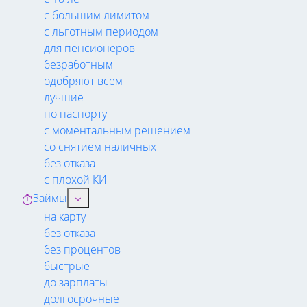
с большим лимитом
с льготным периодом
для пенсионеров
безработным
одобряют всем
лучшие
по паспорту
с моментальным решением
со снятием наличных
без отказа
с плохой КИ
Займы
на карту
без отказа
без процентов
быстрые
до зарплаты
долгосрочные