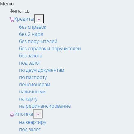
Меню
Финансы
Кредиты
без справок
без 2 ндфл
без поручителей
без справок и поручителей
без залога
под залог
по двум документам
по паспорту
пенсионерам
наличными
на карту
на рефинансирование
Ипотека
на квартиру
под залог