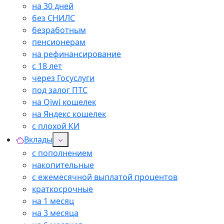
на 30 дней
без СНИЛС
безработным
пенсионерам
на рефинансирование
с 18 лет
через Госуслуги
под залог ПТС
на Qiwi кошелек
на Яндекс кошелек
с плохой КИ
Вклады
с пополнением
накопительные
с ежемесячной выплатой процентов
краткосрочные
на 1 месяц
на 3 месяца