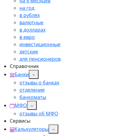
на 6 месяцев
на год
в рублях
валютные
в долларах
в евро
инвестиционные
детские
для пенсионеров
Справочник
Банки
отзывы о банках
отделения
банкоматы
МФО
отзывы об МФО
Сервисы
Калькуляторы