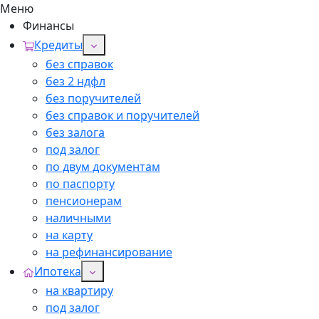
Меню
Финансы
Кредиты
без справок
без 2 ндфл
без поручителей
без справок и поручителей
без залога
под залог
по двум документам
по паспорту
пенсионерам
наличными
на карту
на рефинансирование
Ипотека
на квартиру
под залог