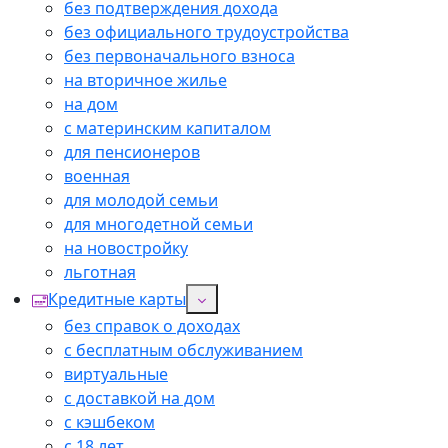
без подтверждения дохода
без официального трудоустройства
без первоначального взноса
на вторичное жилье
на дом
с материнским капиталом
для пенсионеров
военная
для молодой семьи
для многодетной семьи
на новостройку
льготная
Кредитные карты
без справок о доходах
с бесплатным обслуживанием
виртуальные
с доставкой на дом
с кэшбеком
с 18 лет