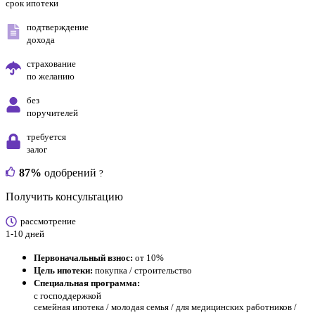
срок ипотеки
подтверждение
дохода
страхование
по желанию
без
поручителей
требуется
залог
87%
одобрений
?
Получить консультацию
рассмотрение
1-10 дней
Первоначальный взнос:
от 10%
Цель ипотеки:
покупка / строительство
Специальная программа:
с господдержкой
семейная ипотека / молодая семья / для медицинских работников /