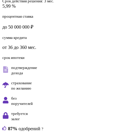
Срок действия решения:
3 мес.
5,99 %
процентная ставка
до 50 000 000 ₽
сумма кредита
от 36 до 360 мес.
срок ипотеки
подтверждение
дохода
страхование
по желанию
без
поручителей
требуется
залог
87%
одобрений
?