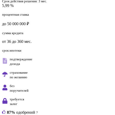
Срок действия решения:
3 мес.
5,99 %
процентная ставка
до 50 000 000 ₽
сумма кредита
от 36 до 360 мес.
срок ипотеки
подтверждение
дохода
страхование
по желанию
без
поручителей
требуется
залог
87%
одобрений
?