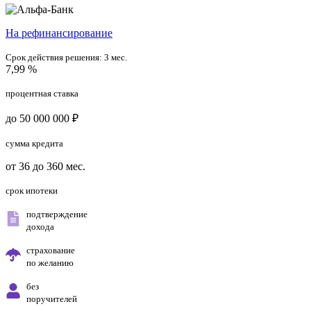
На рефинансирование
Срок действия решения:
3 мес.
7,99 %
процентная ставка
до 50 000 000 ₽
сумма кредита
от 36 до 360 мес.
срок ипотеки
подтверждение
дохода
страхование
по желанию
без
поручителей