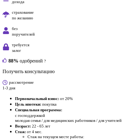
дохода
страхование
по желанию
без
поручителей
требуется
залог
88%
одобрений
?
Получить консультацию
рассмотрение
1-3 дня
Первоначальный взнос:
от 20%
Цель ипотеки:
покупка
Специальная программа:
с господдержкой
молодая семья / для медицинских работников / для учителей
Возраст:
22 - 65 лет
Стаж:
от 4 мес.
Стаж на текущем месте работы: