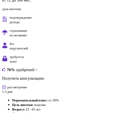
от 12 до 360 мес.
срок ипотеки
подтверждение
дохода
страхование
по желанию
без
поручителей
требуется
залог
76%
одобрений
?
Получить консультацию
рассмотрение
1-3 дня
Первоначальный взнос:
от 30%
Цель ипотеки:
покупка
Возраст:
22 - 65 лет