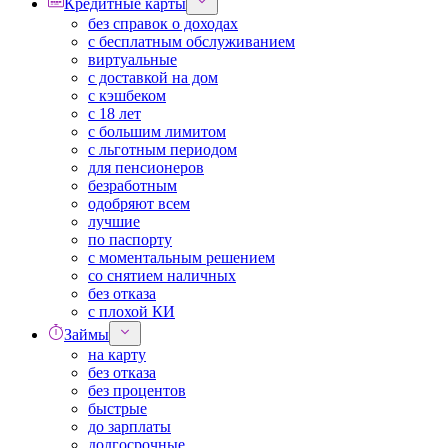
Кредитные карты
без справок о доходах
с бесплатным обслуживанием
виртуальные
с доставкой на дом
с кэшбеком
с 18 лет
с большим лимитом
с льготным периодом
для пенсионеров
безработным
одобряют всем
лучшие
по паспорту
с моментальным решением
со снятием наличных
без отказа
с плохой КИ
Займы
на карту
без отказа
без процентов
быстрые
до зарплаты
долгосрочные