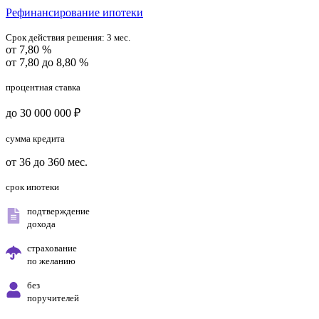
Рефинансирование ипотеки
Срок действия решения:
3 мес.
от 7,80 %
от 7,80 до 8,80 %
процентная ставка
до 30 000 000 ₽
сумма кредита
от 36 до 360 мес.
срок ипотеки
подтверждение
дохода
страхование
по желанию
без
поручителей