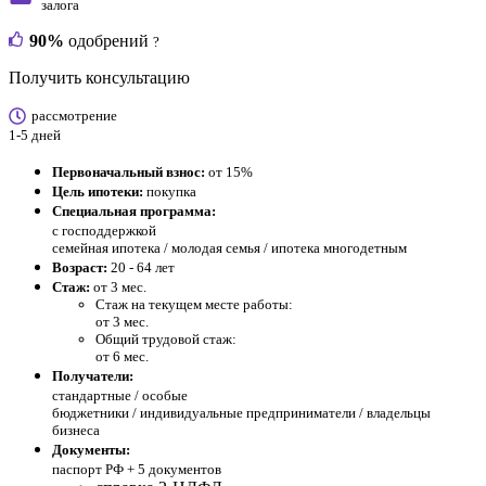
залога
90%
одобрений
?
Получить консультацию
рассмотрение
1-5 дней
Первоначальный взнос:
от 15%
Цель ипотеки:
покупка
Специальная программа:
с господдержкой
семейная ипотека / молодая семья / ипотека многодетным
Возраст:
20 - 64 лет
Стаж:
от 3 мес.
Стаж на текущем месте работы:
от 3 мес.
Общий трудовой стаж:
от 6 мес.
Получатели:
стандартные /
особые
бюджетники / индивидуальные предприниматели / владельцы
бизнеса
Документы:
паспорт РФ +
5 документов