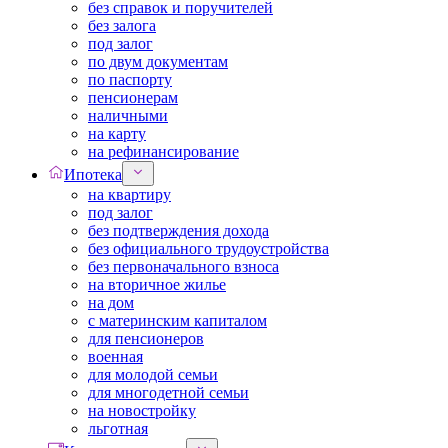
без справок и поручителей
без залога
под залог
по двум документам
по паспорту
пенсионерам
наличными
на карту
на рефинансирование
Ипотека
на квартиру
под залог
без подтверждения дохода
без официального трудоустройства
без первоначального взноса
на вторичное жилье
на дом
с материнским капиталом
для пенсионеров
военная
для молодой семьи
для многодетной семьи
на новостройку
льготная