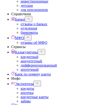
инвестиционные
детские
для пенсионеров
Справочник
Банки
отзывы о банках
отделения
банкоматы
МФО
отзывы об МФО
Сервисы
Калькуляторы
кредитный
аннуитетный
дифференцированный
ипотечный
Банк по номеру карты
Инфо
Экспертиза
кредиты
ипотека
кредитные карты
займы