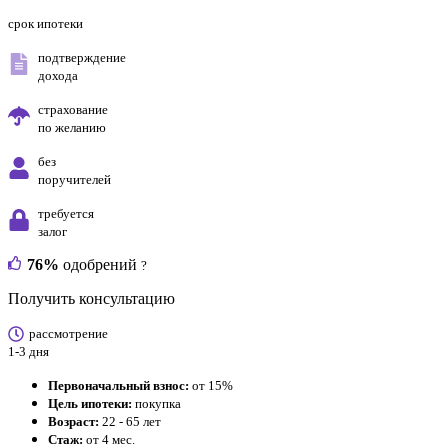
срок ипотеки
подтверждение
дохода
страхование
по желанию
без
поручителей
требуется
залог
76%
одобрений
?
Получить консультацию
рассмотрение
1-3 дня
Первоначальный взнос:
от 15%
Цель ипотеки:
покупка
Возраст:
22 - 65 лет
Стаж:
от 4 мес.