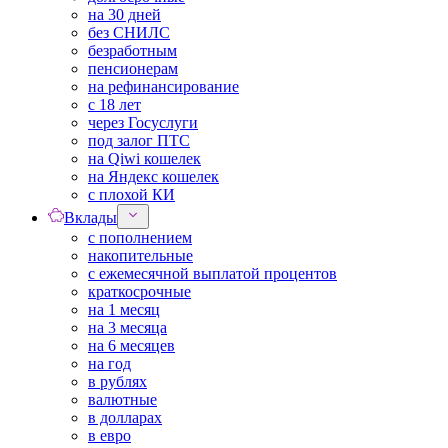
на 30 дней
без СНИЛС
безработным
пенсионерам
на рефинансирование
с 18 лет
через Госуслуги
под залог ПТС
на Qiwi кошелек
на Яндекс кошелек
с плохой КИ
Вклады
с пополнением
накопительные
с ежемесячной выплатой процентов
краткосрочные
на 1 месяц
на 3 месяца
на 6 месяцев
на год
в рублях
валютные
в долларах
в евро