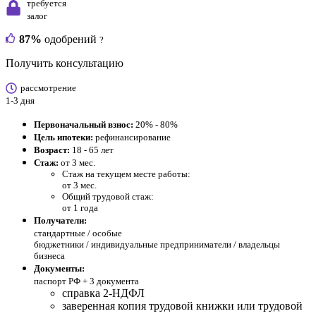
требуется
залог
87%
одобрений
?
Получить консультацию
рассмотрение
1-3 дня
Первоначальный взнос:
20% - 80%
Цель ипотеки:
рефинансирование
Возраст:
18 - 65 лет
Стаж:
от 3 мес.
Стаж на текущем месте работы:
от 3 мес.
Общий трудовой стаж:
от 1 года
Получатели:
стандартные /
особые
бюджетники / индивидуальные предприниматели / владельцы
бизнеса
Документы:
паспорт РФ +
3 документа
справка 2-НДФЛ
заверенная копия трудовой книжки или трудовой