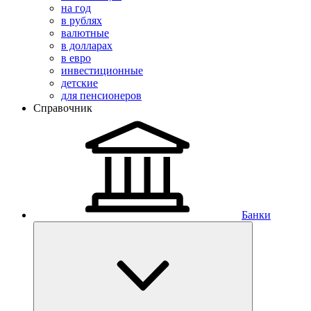
на год
в рублях
валютные
в долларах
в евро
инвестиционные
детские
для пенсионеров
Справочник
Банки