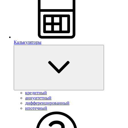
Калькуляторы
кредитный
аннуитетный
дифференцированный
ипотечный