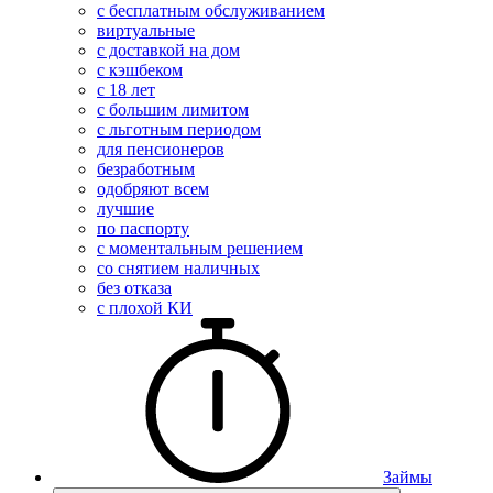
с бесплатным обслуживанием
виртуальные
с доставкой на дом
с кэшбеком
с 18 лет
с большим лимитом
с льготным периодом
для пенсионеров
безработным
одобряют всем
лучшие
по паспорту
с моментальным решением
со снятием наличных
без отказа
с плохой КИ
Займы