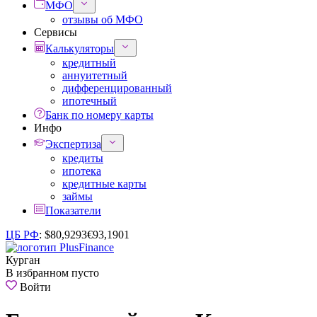
МФО
отзывы об МФО
Сервисы
Калькуляторы
кредитный
аннуитетный
дифференцированный
ипотечный
Банк по номеру карты
Инфо
Экспертиза
кредиты
ипотека
кредитные карты
займы
Показатели
ЦБ РФ
:
$
80,9293
€
93,1901
Курган
В избранном пусто
Войти