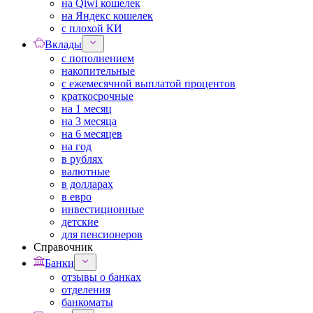
на Qiwi кошелек
на Яндекс кошелек
с плохой КИ
Вклады
с пополнением
накопительные
с ежемесячной выплатой процентов
краткосрочные
на 1 месяц
на 3 месяца
на 6 месяцев
на год
в рублях
валютные
в долларах
в евро
инвестиционные
детские
для пенсионеров
Справочник
Банки
отзывы о банках
отделения
банкоматы