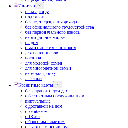
Ипотека
на квартиру
под залог
без подтверждения дохода
без официального трудоустройства
без первоначального взноса
на вторичное жилье
на дом
с материнским капиталом
для пенсионеров
военная
для молодой семьи
для многодетной семьи
на новостройку
льготная
Кредитные карты
без справок о доходах
с бесплатным обслуживанием
виртуальные
с доставкой на дом
с кэшбеком
с 18 лет
с большим лимитом
с льготным периодом