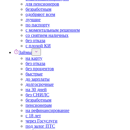
для пенсионеров
безработным
одобряют всем
лучшие
по паспорту
с моментальным решением
со снятием наличных
без отказа
с плохой КИ
Займы
на карту
без отказа
без процентов
быстрые
до зарплаты
долгосрочные
на 30 дней
без СНИЛС
безработным
пенсионерам
на рефинансирование
с 18 лет
через Госуслуги
под залог ПТС