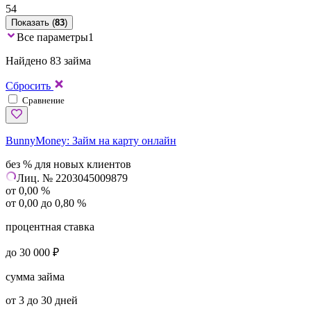
54
Показать (
83
)
Все параметры
1
Найдено 83 займа
Сбросить
Сравнение
BunnyMoney:
Займ на карту онлайн
без % для новых клиентов
Лиц. № 2203045009879
от 0,00 %
от 0,00 до 0,80 %
процентная ставка
до 30 000 ₽
сумма займа
от 3 до 30 дней