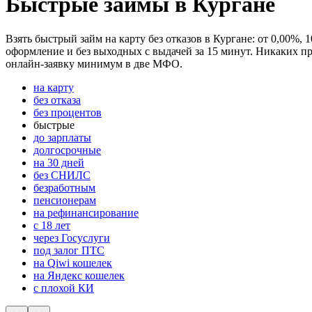
Быстрые займы в Кургане
Взять быстрый займ на карту без отказов в Кургане: от 0,00%,
оформление и без выходных с выдачей за 15 минут. Никаких пр
онлайн-заявку минимум в две МФО.
на карту
без отказа
без процентов
быстрые
до зарплаты
долгосрочные
на 30 дней
без СНИЛС
безработным
пенсионерам
на рефинансирование
с 18 лет
через Госуслуги
под залог ПТС
на Qiwi кошелек
на Яндекс кошелек
с плохой КИ