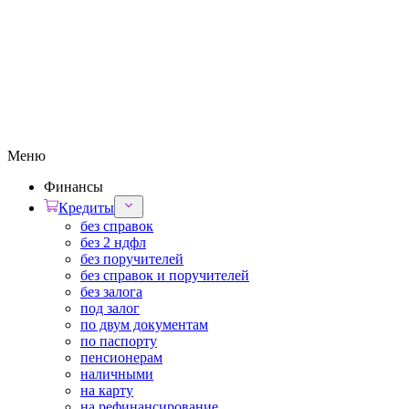
Меню
Финансы
Кредиты
без справок
без 2 ндфл
без поручителей
без справок и поручителей
без залога
под залог
по двум документам
по паспорту
пенсионерам
наличными
на карту
на рефинансирование