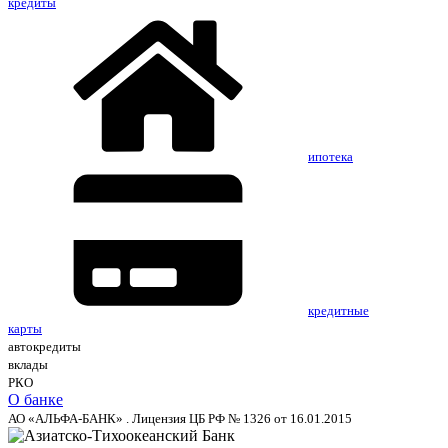
кредиты
ипотека
кредитные
карты
автокредиты
вклады
РКО
О банке
АО «АЛЬФА-БАНК» . Лицензия ЦБ РФ № 1326 от 16.01.2015