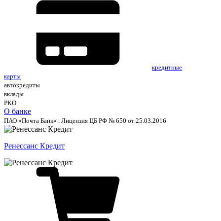
кредитные
карты
автокредиты
вклады
РКО
О банке
ПАО «Почта Банк» . Лицензия ЦБ РФ № 650 от 25.03.2016
Ренессанс Кредит