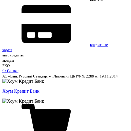
кредитные
карты
автокредиты
вклады
РКО
О банке
АО «Банк Русский Стандарт» . Лицензия ЦБ РФ № 2289 от 19.11.2014
Хоум Кредит Банк