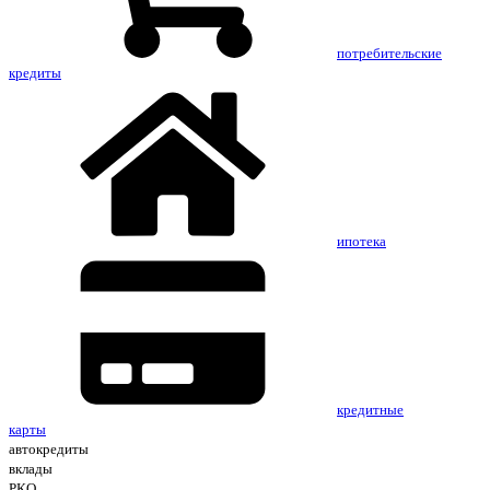
потребительские
кредиты
ипотека
кредитные
карты
автокредиты
вклады
РКО