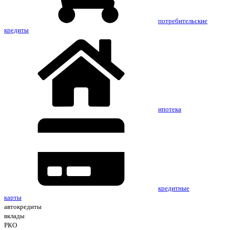
потребительские
кредиты
ипотека
кредитные
карты
автокредиты
вклады
РКО