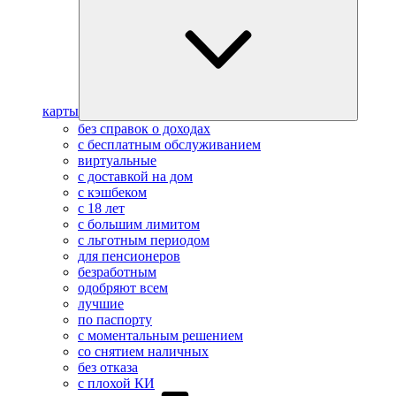
карты
без справок о доходах
с бесплатным обслуживанием
виртуальные
с доставкой на дом
с кэшбеком
с 18 лет
с большим лимитом
с льготным периодом
для пенсионеров
безработным
одобряют всем
лучшие
по паспорту
с моментальным решением
со снятием наличных
без отказа
с плохой КИ