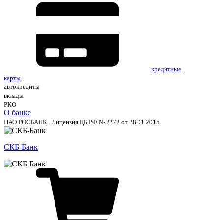
кредитные
карты
автокредиты
вклады
РКО
О банке
ПАО РОСБАНК . Лицензия ЦБ РФ № 2272 от 28.01.2015
СКБ-Банк