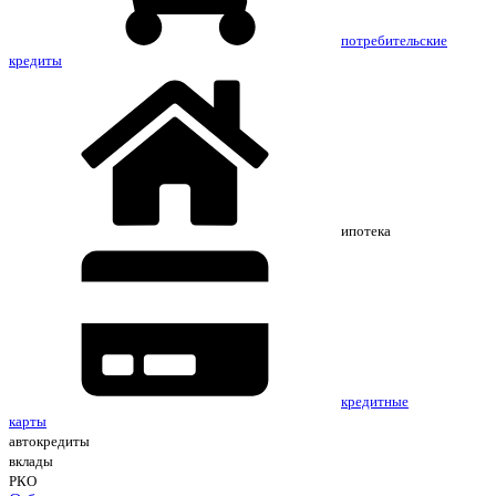
потребительские
кредиты
ипотека
кредитные
карты
автокредиты
вклады
РКО