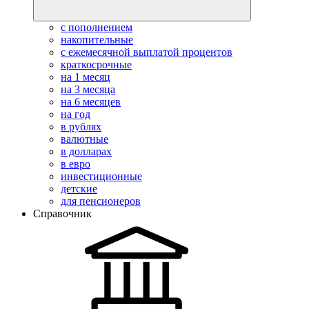
с пополнением
накопительные
с ежемесячной выплатой процентов
краткосрочные
на 1 месяц
на 3 месяца
на 6 месяцев
на год
в рублях
валютные
в долларах
в евро
инвестиционные
детские
для пенсионеров
Справочник