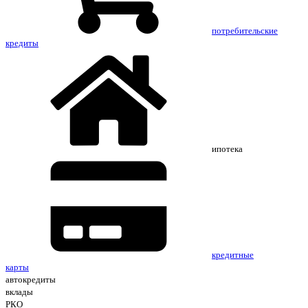
потребительские
кредиты
ипотека
кредитные
карты
автокредиты
вклады
РКО