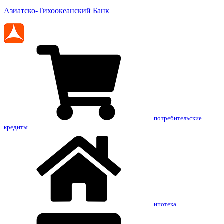
Азиатско-Тихоокеанский Банк
потребительские
кредиты
ипотека