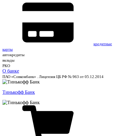
кредитные
карты
автокредиты
вклады
РКО
О банке
ПАО «Совкомбанк» . Лицензия ЦБ РФ № 963 от 05.12.2014
Тинькофф Банк