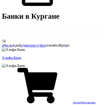
Банки в Кургане
54
а
б
в
г
д
е
ж
з
и
й
к
л
м
н
о
п
р
с
т
у
ф
х
ц
ч
э
ю
я
b
c
d
h
j
m
s
t
v
Альфа-Банк
потребительские