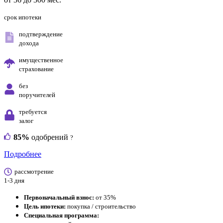
срок ипотеки
подтверждение
дохода
имущественное
страхование
без
поручителей
требуется
залог
85%
одобрений
?
Подробнее
рассмотрение
1-3 дня
Первоначальный взнос:
от 35%
Цель ипотеки:
покупка / строительство
Специальная программа: