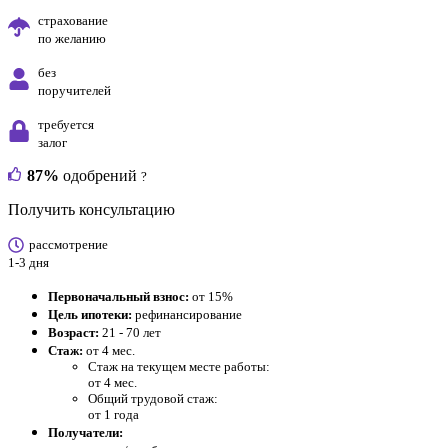
страхование
по желанию
без
поручителей
требуется
залог
87%
одобрений
?
Получить консультацию
рассмотрение
1-3 дня
Первоначальный взнос:
от 15%
Цель ипотеки:
рефинансирование
Возраст:
21 - 70 лет
Стаж:
от 4 мес.
Стаж на текущем месте работы:
от 4 мес.
Общий трудовой стаж:
от 1 года
Получатели: