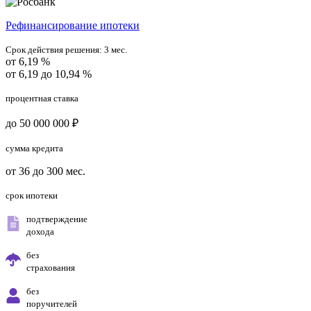
Рефинансирование ипотеки
Срок действия решения:
3 мес.
от 6,19 %
от 6,19 до 10,94 %
процентная ставка
до 50 000 000 ₽
сумма кредита
от 36 до 300 мес.
срок ипотеки
подтверждение
дохода
без
страхования
без
поручителей