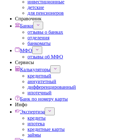
инвестиционные
детские
для пенсионеров
Справочник
Банки
отзывы о банках
отделения
банкоматы
МФО
отзывы об МФО
Сервисы
Калькуляторы
кредитный
аннуитетный
дифференцированный
ипотечный
Банк по номеру карты
Инфо
Экспертиза
кредиты
ипотека
кредитные карты
займы