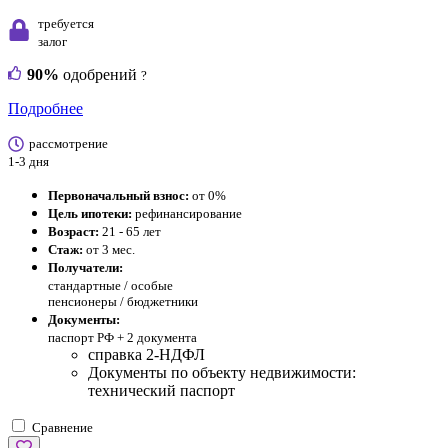
требуется
залог
90%
одобрений
?
Подробнее
рассмотрение
1-3 дня
Первоначальный взнос:
от 0%
Цель ипотеки:
рефинансирование
Возраст:
21 - 65 лет
Стаж:
от 3 мес.
Получатели:
стандартные /
особые
пенсионеры / бюджетники
Документы:
паспорт РФ +
2 документа
справка 2-НДФЛ
Документы по объекту недвижимости:
технический паспорт
Сравнение