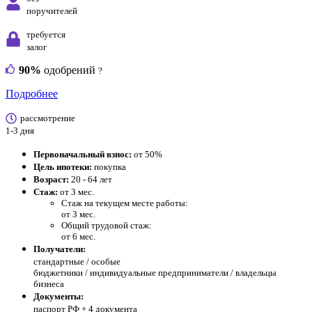
поручителей
требуется
залог
90%
одобрений
?
Подробнее
рассмотрение
1-3 дня
Первоначальный взнос:
от 50%
Цель ипотеки:
покупка
Возраст:
20 - 64 лет
Стаж:
от 3 мес.
Стаж на текущем месте работы:
от 3 мес.
Общий трудовой стаж:
от 6 мес.
Получатели:
стандартные /
особые
бюджетники / индивидуальные предприниматели / владельцы
бизнеса
Документы:
паспорт РФ +
4 документа