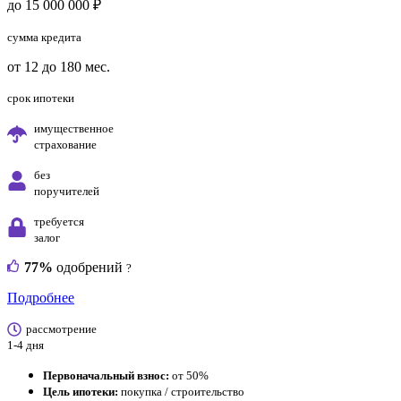
до 15 000 000 ₽
сумма кредита
от 12 до 180 мес.
срок ипотеки
имущественное
страхование
без
поручителей
требуется
залог
77%
одобрений
?
Подробнее
рассмотрение
1-4 дня
Первоначальный взнос:
от 50%
Цель ипотеки:
покупка / строительство