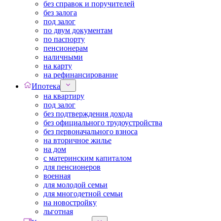
без справок и поручителей
без залога
под залог
по двум документам
по паспорту
пенсионерам
наличными
на карту
на рефинансирование
Ипотека
на квартиру
под залог
без подтверждения дохода
без официального трудоустройства
без первоначального взноса
на вторичное жилье
на дом
с материнским капиталом
для пенсионеров
военная
для молодой семьи
для многодетной семьи
на новостройку
льготная