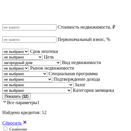
Стоимость недвижимости, ₽
Первоначальный взнос, %
Срок ипотеки
Цель
Вид недвижимости
Рынок недвижимости
Специальная программа
Подтверждение дохода
Залог
Категория заемщика
Показать (
12
)
Все параметры
1
Найдено кредитов: 12
Сбросить
Сравнение