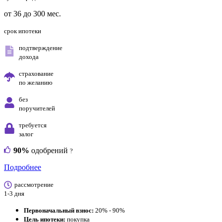
от 36 до 300 мес.
срок ипотеки
подтверждение
дохода
страхование
по желанию
без
поручителей
требуется
залог
90%
одобрений
?
Подробнее
рассмотрение
1-3 дня
Первоначальный взнос:
20% - 90%
Цель ипотеки:
покупка