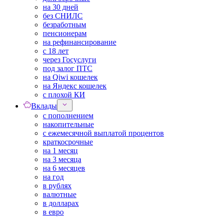
на 30 дней
без СНИЛС
безработным
пенсионерам
на рефинансирование
с 18 лет
через Госуслуги
под залог ПТС
на Qiwi кошелек
на Яндекс кошелек
с плохой КИ
Вклады
с пополнением
накопительные
с ежемесячной выплатой процентов
краткосрочные
на 1 месяц
на 3 месяца
на 6 месяцев
на год
в рублях
валютные
в долларах
в евро