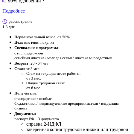
90%
одобрений
?
Подробнее
рассмотрение
1-3 дня
Первоначальный взнос:
от 50%
Цель ипотеки:
покупка
Специальная программа:
с господдержкой
семейная ипотека / молодая семья / ипотека многодетным
Возраст:
20 - 64 лет
Стаж:
от 3 мес.
Стаж на текущем месте работы:
от 3 мес.
Общий трудовой стаж:
от 6 мес.
Получатели:
стандартные /
особые
бюджетники / индивидуальные предприниматели / владельцы
бизнеса
Документы:
паспорт РФ +
3 документа
справка 2-НДФЛ
заверенная копия трудовой книжки или трудовой