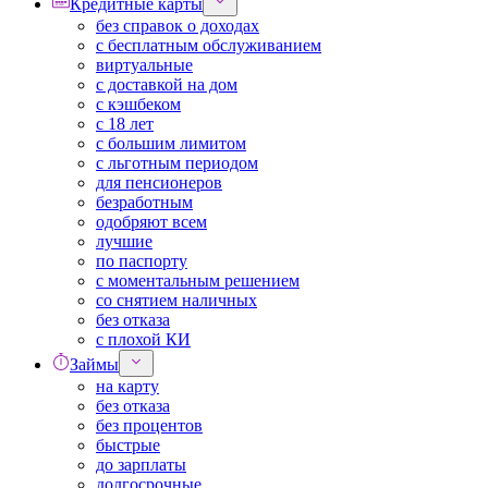
Кредитные карты
без справок о доходах
с бесплатным обслуживанием
виртуальные
с доставкой на дом
с кэшбеком
с 18 лет
с большим лимитом
с льготным периодом
для пенсионеров
безработным
одобряют всем
лучшие
по паспорту
с моментальным решением
со снятием наличных
без отказа
с плохой КИ
Займы
на карту
без отказа
без процентов
быстрые
до зарплаты
долгосрочные