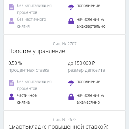
без капитализация
пополнение
процентов
без частичного
начисление %
снятия
ежеквартально
Лиц. № 2707
Простое управление
0,50 %
до 150 000 ₽
процентная ставка
размер депозита
без капитализация
пополнение
процентов
частичное
начисление %
снятие
ежемесячно
Лиц. № 2673
СмартВклад (с повышенной ставкой)