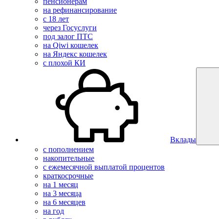
пенсионерам
на рефинансирование
с 18 лет
через Госуслуги
под залог ПТС
на Qiwi кошелек
на Яндекс кошелек
с плохой КИ
Вклады
с пополнением
накопительные
с ежемесячной выплатой процентов
краткосрочные
на 1 месяц
на 3 месяца
на 6 месяцев
на год