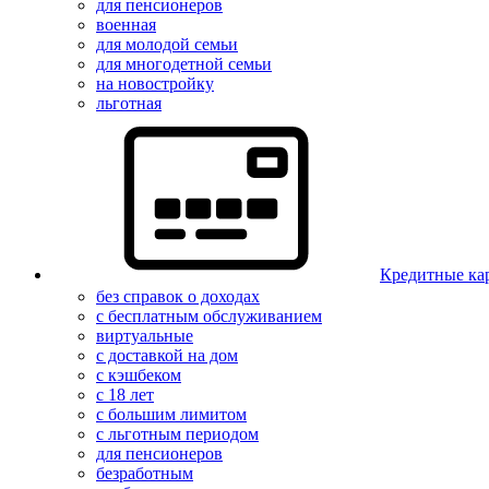
для пенсионеров
военная
для молодой семьи
для многодетной семьи
на новостройку
льготная
Кредитные ка
без справок о доходах
с бесплатным обслуживанием
виртуальные
с доставкой на дом
с кэшбеком
с 18 лет
с большим лимитом
с льготным периодом
для пенсионеров
безработным