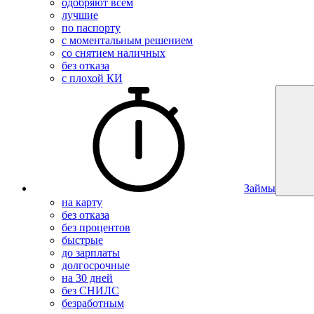
одобряют всем
лучшие
по паспорту
с моментальным решением
со снятием наличных
без отказа
с плохой КИ
Займы
на карту
без отказа
без процентов
быстрые
до зарплаты
долгосрочные
на 30 дней
без СНИЛС
безработным