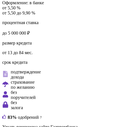
Оформление:
в банке
от 5,50 %
от 5,50 до 9,90 %
процентная ставка
до 5 000 000 ₽
размер кредита
от 13 до 84 мес.
срок кредита
подтверждение
дохода
страхование
по желанию
без
поручителей
без
залога
83%
одобрений
?
Узнать решение
на сайте Газпромбанка