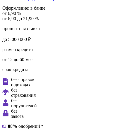
Оформление:
в банке
от 6,90 %
от 6,90 до 21,90 %
процентная ставка
до 5 000 000 ₽
размер кредита
от 12 до 60 мес.
срок кредита
без справок
о доходах
без
страхования
без
поручителей
без
залога
88%
одобрений
?