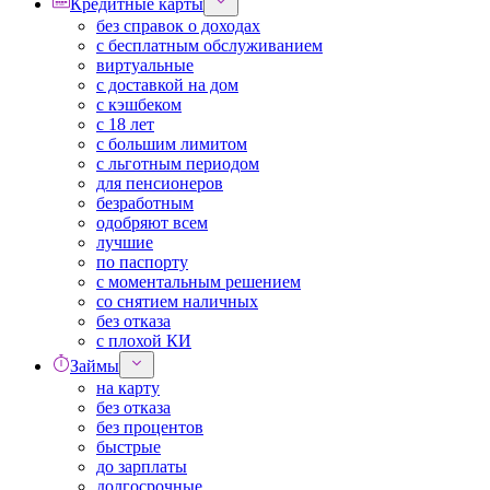
Кредитные карты
без справок о доходах
с бесплатным обслуживанием
виртуальные
с доставкой на дом
с кэшбеком
с 18 лет
с большим лимитом
с льготным периодом
для пенсионеров
безработным
одобряют всем
лучшие
по паспорту
с моментальным решением
со снятием наличных
без отказа
с плохой КИ
Займы
на карту
без отказа
без процентов
быстрые
до зарплаты
долгосрочные