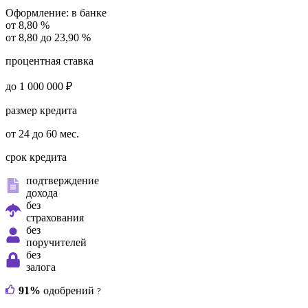
Оформление:
в банке
от 8,80 %
от 8,80 до 23,90 %
процентная ставка
до 1 000 000 ₽
размер кредита
от 24 до 60 мес.
срок кредита
подтверждение
дохода
без
страхования
без
поручителей
без
залога
91%
одобрений
?