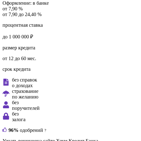
Оформление:
в банке
от 7,90 %
от 7,90 до 24,40 %
процентная ставка
до 1 000 000 ₽
размер кредита
от 12 до 60 мес.
срок кредита
без справок
о доходах
страхование
по желанию
без
поручителей
без
залога
96%
одобрений
?
Узнать решение
на сайте Хоум Кредит Банка