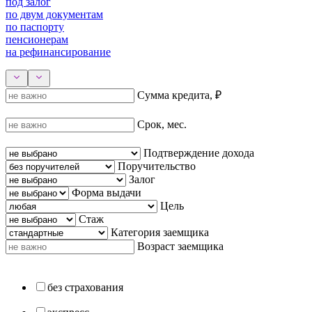
под залог
по двум документам
по паспорту
пенсионерам
на рефинансирование
Сумма кредита, ₽
Срок, мес.
Подтверждение дохода
Поручительство
Залог
Форма выдачи
Цель
Стаж
Категория заемщика
Возраст заемщика
без страхования