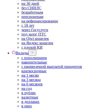
на 30 дней
без СНИЛС
безработным
пенсионерам
на рефинансирование
с 18 лет
через Госуслуги
под залог ПТС
на Qiwi кошелек
на Яндекс кошелек
с плохой КИ
Вклады
с пополнением
накопительные
с ежемесячной выплатой процентов
краткосрочные
на 1 месяц
на 3 месяца
на 6 месяцев
на год
в рублях
валютные
в долларах
в евро