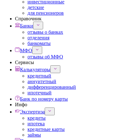
инвестиционные
детские
для пенсионеров
Справочник
Банки
отзывы о банках
отделения
банкоматы
МФО
отзывы об МФО
Сервисы
Калькуляторы
кредитный
аннуитетный
дифференцированный
ипотечный
Банк по номеру карты
Инфо
Экспертиза
кредиты
ипотека
кредитные карты
займы