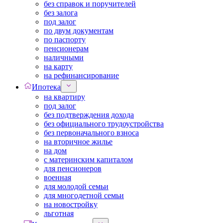
без справок и поручителей
без залога
под залог
по двум документам
по паспорту
пенсионерам
наличными
на карту
на рефинансирование
Ипотека
на квартиру
под залог
без подтверждения дохода
без официального трудоустройства
без первоначального взноса
на вторичное жилье
на дом
с материнским капиталом
для пенсионеров
военная
для молодой семьи
для многодетной семьи
на новостройку
льготная