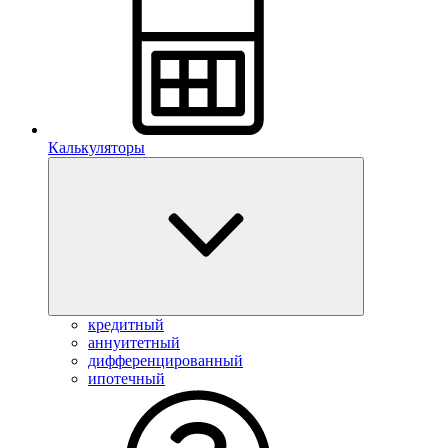
Калькуляторы
кредитный
аннуитетный
дифференцированный
ипотечный