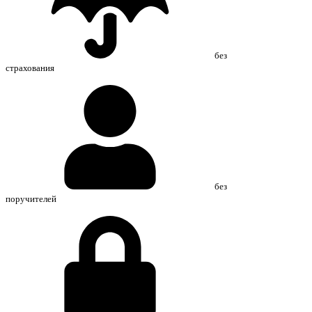
без
страхования
без
поручителей