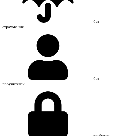
без
страхования
без
поручителей
требуется