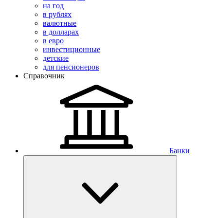
на год
в рублях
валютные
в долларах
в евро
инвестиционные
детские
для пенсионеров
Справочник
Банки