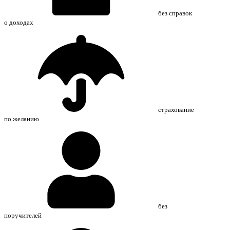
без справок
о доходах
страхование
по желанию
без
поручителей