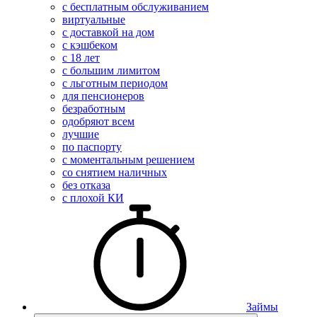
с бесплатным обслуживанием
виртуальные
с доставкой на дом
с кэшбеком
с 18 лет
с большим лимитом
с льготным периодом
для пенсионеров
безработным
одобряют всем
лучшие
по паспорту
с моментальным решением
со снятием наличных
без отказа
с плохой КИ
Займы