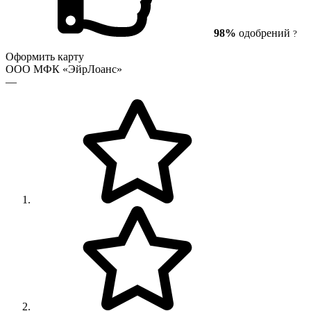
98%
одобрений
?
Оформить карту
ООО МФК «ЭйрЛоанс»
—