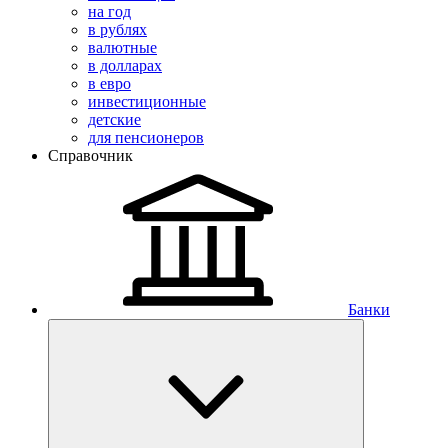
на год
в рублях
валютные
в долларах
в евро
инвестиционные
детские
для пенсионеров
Справочник
Банки