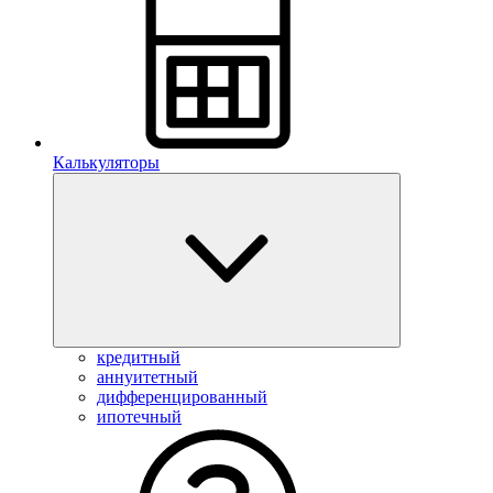
Калькуляторы
кредитный
аннуитетный
дифференцированный
ипотечный