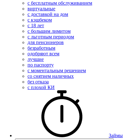
с бесплатным обслуживанием
виртуальные
с доставкой на дом
с кэшбеком
с 18 лет
с большим лимитом
с льготным периодом
для пенсионеров
безработным
одобряют всем
лучшие
по паспорту
с моментальным решением
со снятием наличных
без отказа
с плохой КИ
Займы