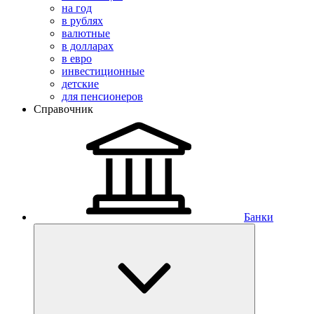
на год
в рублях
валютные
в долларах
в евро
инвестиционные
детские
для пенсионеров
Справочник
Банки