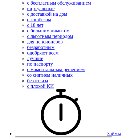
с бесплатным обслуживанием
виртуальные
с доставкой на дом
с кэшбеком
с 18 лет
с большим лимитом
с льготным периодом
для пенсионеров
безработным
одобряют всем
лучшие
по паспорту
с моментальным решением
со снятием наличных
без отказа
с плохой КИ
Займы