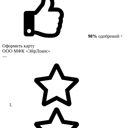
98%
одобрений
?
Оформить карту
ООО МФК «ЭйрЛоанс»
—