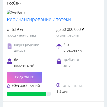
Росбанк
Рефинансирование ипотеки
от 6,19 %
до 50 000 000 ₽
процентная ставка
сумма кредита
подтверждение
без
дохода
страхования
без
требуется
поручителей
залог
ПОДРОБНЕЕ
90%
одобрений
рассмотрение
1-3 дня