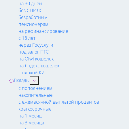
на 30 дней
без СНИЛС
безработным
пенсионерам
на рефинансирование
с 18 лет
через Госуслуги
под залог ПТС
на Qiwi кошелек
на Яндекс кошелек
с плохой КИ
Вклады
с пополнением
накопительные
с ежемесячной выплатой процентов
краткосрочные
на 1 месяц
на 3 месяца