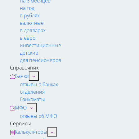
на 6 месяцев
на год
в рублях
валютные
в долларах
в евро
инвестиционные
детские
для пенсионеров
Справочник
Банки
отзывы о банках
отделения
банкоматы
МФО
отзывы об МФО
Сервисы
Калькуляторы