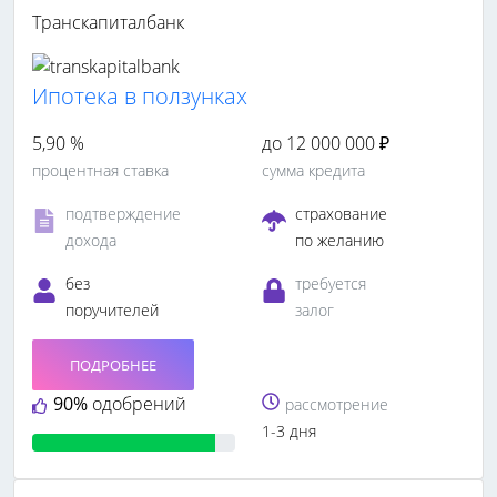
Транскапиталбанк
Ипотека в ползунках
5,90 %
до 12 000 000 ₽
процентная ставка
сумма кредита
подтверждение
страхование
дохода
по желанию
без
требуется
поручителей
залог
ПОДРОБНЕЕ
90%
одобрений
рассмотрение
1-3 дня