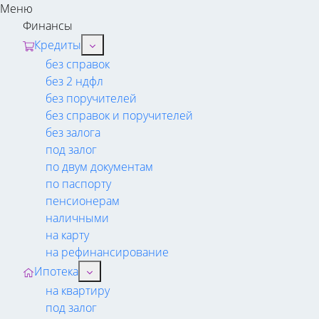
Меню
Финансы
Кредиты
без справок
без 2 ндфл
без поручителей
без справок и поручителей
без залога
под залог
по двум документам
по паспорту
пенсионерам
наличными
на карту
на рефинансирование
Ипотека
на квартиру
под залог