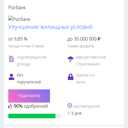
Росбанк
Улучшение жилищных условий
от 9,89 %
до 30 000 000 ₽
процентная ставка
сумма кредита
подтверждение
имущественное
дохода
страхование
без
требуется
поручителей
залог
ПОДРОБНЕЕ
90%
одобрений
рассмотрение
1-3 дня