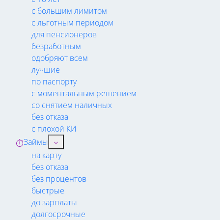
с большим лимитом
с льготным периодом
для пенсионеров
безработным
одобряют всем
лучшие
по паспорту
с моментальным решением
со снятием наличных
без отказа
с плохой КИ
Займы
на карту
без отказа
без процентов
быстрые
до зарплаты
долгосрочные