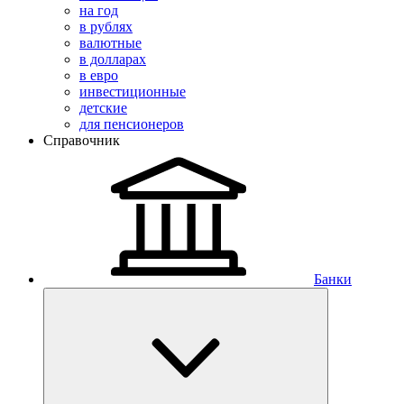
на год
в рублях
валютные
в долларах
в евро
инвестиционные
детские
для пенсионеров
Справочник
Банки