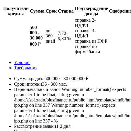
Получатели
Подтверждение
Сумма
Срок
Ставка
Одобрени
кредита
дохода
справка 2-
НДФЛ
500
до
справка 3-
000 -
7,70 -
360
НДФЛ
30 000
9,80 %
дней
справка из ПФР
000
₽
справка по
форме банка
Условия
Требования
Сумма кредита
500 000 - 30 000 000 ₽
Срок ипотеки
36 - 360 мес.
Первоначальный взнос
Warning: number_format() expects
parameter 1 to be float, string given in
/home/s/sp1xadrt/plusfinance.ru/public_html/templates/jmdb/htm
ipo.php on line 337 Warning: number_format() expects
parameter 1 to be float, string given in
/home/s/sp1xadrt/plusfinance.ru/public_html/templates/jmdb/htm
ipo.php on line 337 - %
Рассмотрение заявки
1-2 дня