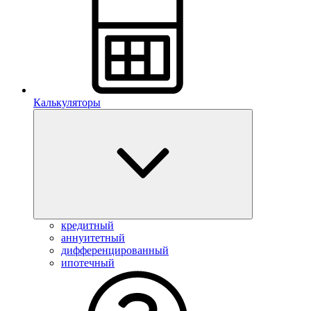
Калькуляторы
кредитный
аннуитетный
дифференцированный
ипотечный