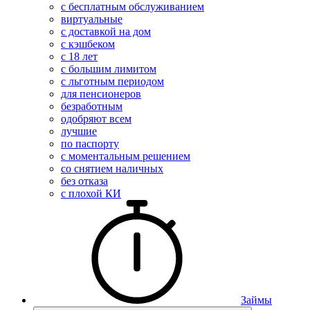
с бесплатным обслуживанием
виртуальные
с доставкой на дом
с кэшбеком
с 18 лет
с большим лимитом
с льготным периодом
для пенсионеров
безработным
одобряют всем
лучшие
по паспорту
с моментальным решением
со снятием наличных
без отказа
с плохой КИ
Займы