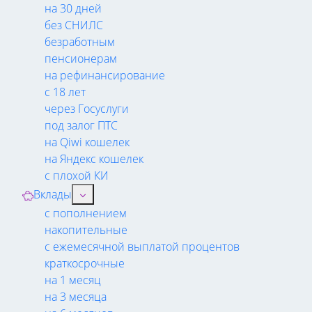
на 30 дней
без СНИЛС
безработным
пенсионерам
на рефинансирование
с 18 лет
через Госуслуги
под залог ПТС
на Qiwi кошелек
на Яндекс кошелек
с плохой КИ
Вклады
с пополнением
накопительные
с ежемесячной выплатой процентов
краткосрочные
на 1 месяц
на 3 месяца