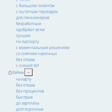
с большим лимитом
с льготным периодом
для пенсионеров
безработным
одобряют всем
лучшие
по паспорту
с моментальным решением
со снятием наличных
без отказа
с плохой КИ
Займы
на карту
без отказа
без процентов
быстрые
до зарплаты
долгосрочные