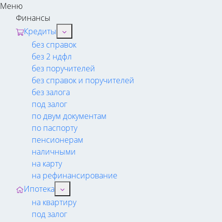
Меню
Финансы
Кредиты
без справок
без 2 ндфл
без поручителей
без справок и поручителей
без залога
под залог
по двум документам
по паспорту
пенсионерам
наличными
на карту
на рефинансирование
Ипотека
на квартиру
под залог