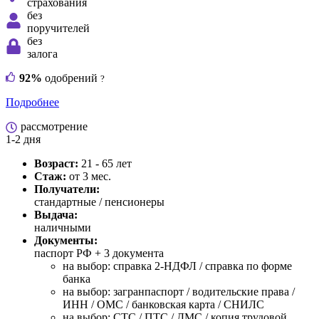
страхования
без
поручителей
без
залога
92%
одобрений
?
Подробнее
рассмотрение
1-2 дня
Возраст:
21 - 65 лет
Стаж:
от 3 мес.
Получатели:
стандартные / пенсионеры
Выдача:
наличными
Документы:
паспорт РФ +
3 документа
на выбор: справка 2-НДФЛ / справка по форме
банка
на выбор: загранпаспорт / водительские права /
ИНН / ОМС / банковская карта / СНИЛС
на выбор: СТС / ПТС / ДМС / копия трудовой