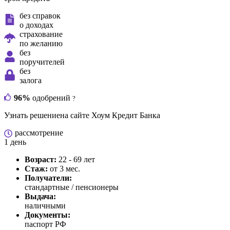
без справок
о доходах
страхование
по желанию
без
поручителей
без
залога
96%
одобрений
?
Узнать решение
на сайте Хоум Кредит Банка
рассмотрение
1 день
Возраст:
22 - 69 лет
Стаж:
от 3 мес.
Получатели:
стандартные / пенсионеры
Выдача:
наличными
Документы:
паспорт РФ