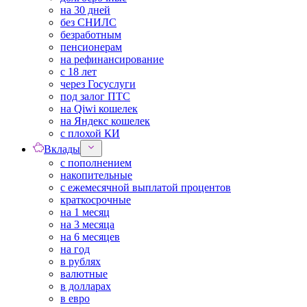
на 30 дней
без СНИЛС
безработным
пенсионерам
на рефинансирование
с 18 лет
через Госуслуги
под залог ПТС
на Qiwi кошелек
на Яндекс кошелек
с плохой КИ
Вклады
с пополнением
накопительные
с ежемесячной выплатой процентов
краткосрочные
на 1 месяц
на 3 месяца
на 6 месяцев
на год
в рублях
валютные
в долларах
в евро