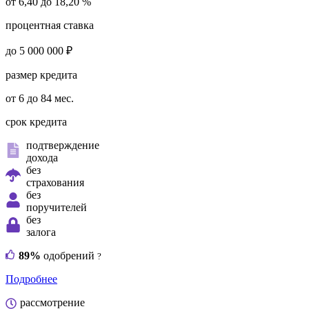
от 6,40 до 18,20 %
процентная ставка
до 5 000 000 ₽
размер кредита
от 6 до 84 мес.
срок кредита
подтверждение
дохода
без
страхования
без
поручителей
без
залога
89%
одобрений
?
Подробнее
рассмотрение