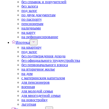
без справок и поручителей
без залога
под залог
по двум документам
по паспорту
пенсионерам
наличными
на карту
на рефинансирование
Ипотека
на квартиру
под залог
без подтверждения дохода
без официального трудоустройства
без первоначального взноса
на вторичное жилье
на дом
с материнским капиталом
для пенсионеров
военная
для молодой семьи
для многодетной семьи
на новостройку
льготная