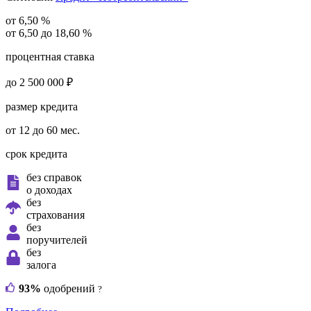
от 6,50 %
от 6,50 до 18,60 %
процентная ставка
до 2 500 000 ₽
размер кредита
от 12 до 60 мес.
срок кредита
без справок
о доходах
без
страхования
без
поручителей
без
залога
93%
одобрений
?