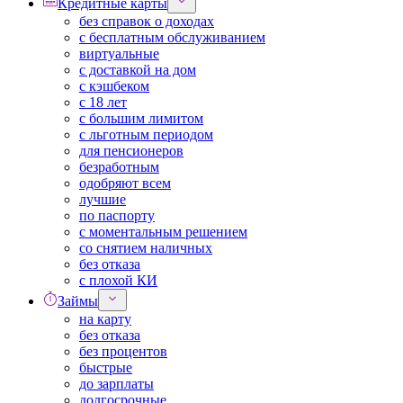
Кредитные карты
без справок о доходах
с бесплатным обслуживанием
виртуальные
с доставкой на дом
с кэшбеком
с 18 лет
с большим лимитом
с льготным периодом
для пенсионеров
безработным
одобряют всем
лучшие
по паспорту
с моментальным решением
со снятием наличных
без отказа
с плохой КИ
Займы
на карту
без отказа
без процентов
быстрые
до зарплаты
долгосрочные