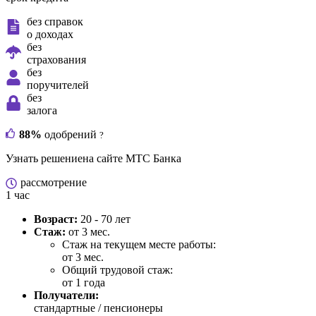
без справок
о доходах
без
страхования
без
поручителей
без
залога
88%
одобрений
?
Узнать решение
на сайте МТС Банка
рассмотрение
1 час
Возраст:
20 - 70 лет
Стаж:
от 3 мес.
Стаж на текущем месте работы:
от 3 мес.
Общий трудовой стаж:
от 1 года
Получатели:
стандартные / пенсионеры