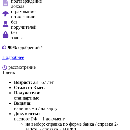
подтверждение
дохода
страхование
по желанию
без
поручителей
без
залога
90%
одобрений
?
Подробнее
рассмотрение
1 день
Возраст:
23 - 67 лет
Стаж:
от 3 мес.
Получатели:
стандартные
Выдача:
наличными / на карту
Документы:
паспорт РФ +
1 документ
на выбор: справка по форме банка / справка 2-
НДФЛ / справка 3-НДФЛ