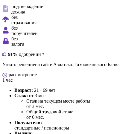
подтверждение
дохода
без
страхования
без
поручителей
без
залога
91%
одобрений
?
Узнать решение
на сайте Азиатско-Тихоокеанского Банка
рассмотрение
1 час
Возраст:
21 - 69 лет
Стаж:
от 3 мес.
Стаж на текущем месте работы:
от 3 мес.
Общий трудовой стаж:
от 6 мес.
Получатели:
стандартные / пенсионеры
Выдача: