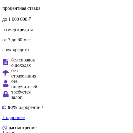
процентная ставка
до 1 000 000 ₽
размер кредита
от 3 до 60 мес.
срок кредита
без справок
о доходах
без
страхования
без
поручителей
требуется
залог
90%
одобрений
?
Подробнее
рассмотрение
1 день