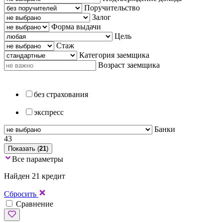
Поручительство
Залог
Форма выдачи
Цель
Стаж
Категория заемщика
Возраст заемщика
без страхования
экспресс
Банки
43
Показать (
21
)
Все параметры
Найден 21 кредит
Сбросить
Сравнение