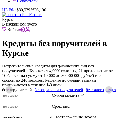
Показатели
ЦБ РФ
:
$
80,9293
€
93,1901
Курск
В избранном пусто
Войти
Кредиты без поручителей в
Курске
Потребительские кредиты для физических лиц без
поручителей в Курске: от 4,00% годовых, 21 предложение от
16 банков на сумму от 10 000 до 30 000 000 рублей и со
сроком до 240 месяцев. Решение по онлайн-заявкам
принимаются в течение 1-3 дней.
без поручителей
без справок и поручителей
без залога
под за
Сумма кредита, ₽
Срок, мес.
Подтверждение дохода