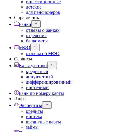
инвестиционные
детские
для пенсионеров
Справочник
Банки
отзывы о банках
отделения
банкоматы
МФО
отзывы об МФО
Сервисы
Калькуляторы
кредитный
аннуитетный
дифференцированный
ипотечный
Банк по номеру карты
Инфо
Экспертиза
кредиты
ипотека
кредитные карты
займы