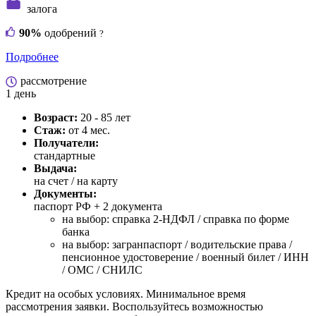
залога
90%
одобрений
?
Подробнее
рассмотрение
1 день
Возраст:
20 - 85 лет
Стаж:
от 4 мес.
Получатели:
стандартные
Выдача:
на счет / на карту
Документы:
паспорт РФ +
2 документа
на выбор: справка 2-НДФЛ / справка по форме
банка
на выбор: загранпаспорт / водительские права /
пенсионное удостоверение / военный билет / ИНН
/ ОМС / СНИЛС
Кредит на особых условиях. Минимальное время
рассмотрения заявки. Воспользуйтесь возможностью