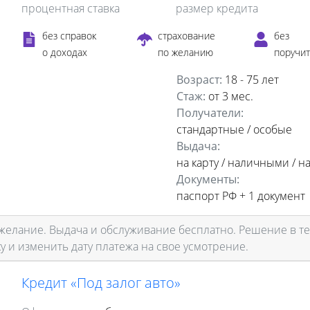
процентная ставка
размер кредита
без справок
страхование
без
о доходах
по желанию
поручи
Возраст:
18 - 75 лет
Стаж:
от 3 мес.
Получатели:
стандартные /
особые
Выдача:
на карту / наличными / на
Документы:
паспорт РФ +
1 документ
желание. Выдача и обслуживание бесплатно. Решение в т
у и изменить дату платежа на свое усмотрение.
Кредит «Под залог авто»