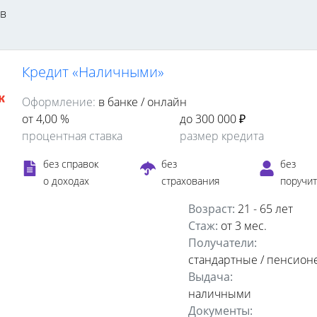
ов
Кредит «Наличными»
Оформление:
в банке / онлайн
от 4,00 %
до 300 000 ₽
процентная ставка
размер кредита
без справок
без
без
о доходах
страхования
поручи
Возраст:
21 - 65 лет
Стаж:
от 3 мес.
Получатели:
стандартные / пенсион
Выдача:
наличными
Документы: