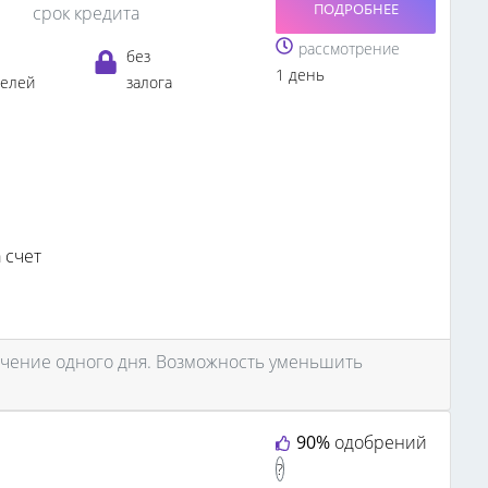
ПОДРОБНЕЕ
срок кредита
рассмотрение
без
1 день
телей
залога
 счет
ечение одного дня. Возможность уменьшить
90%
одобрений
?