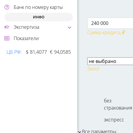
Банк по номеру карты
ИНФО
Экспертиза
Сумма кредита, ₽
Показатели
100
100000050
ЦБ РФ
:
$
81,4077
€
94,0585
200000000
Залог
без
страхования
экспресс
Все параметры
1