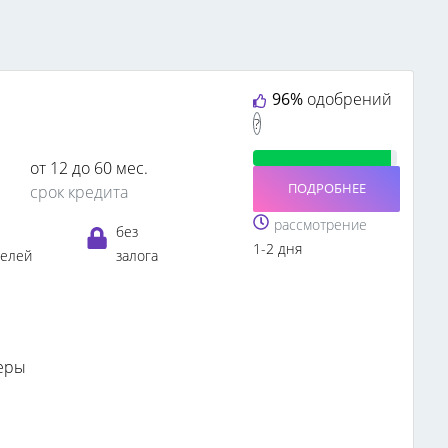
96%
одобрений
?
от 12 до 60 мес.
ПОДРОБНЕЕ
срок кредита
рассмотрение
без
1-2 дня
телей
залога
еры