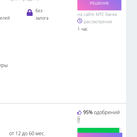
РЕШЕНИЕ
без
на сайте МТС Банка
телей
залога
рассмотрение
1 час
еры
95%
одобрений
?
от 12 до 60 мес.