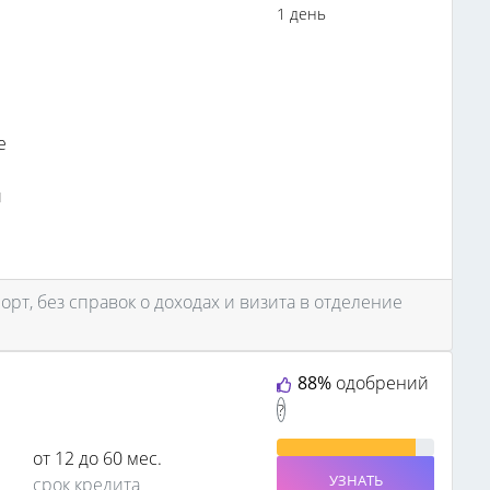
1 день
е
и
орт, без справок о доходах и визита в отделение
88%
одобрений
?
от 12 до 60 мес.
УЗНАТЬ
срок кредита