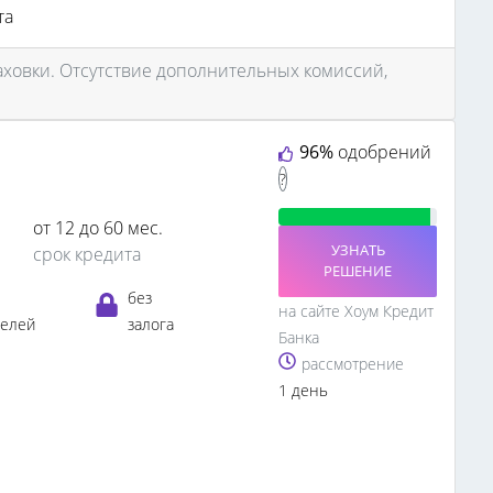
та
аховки. Отсутствие дополнительных комиссий,
96%
одобрений
?
от 12 до 60 мес.
УЗНАТЬ
срок кредита
РЕШЕНИЕ
без
на сайте Хоум Кредит
телей
залога
Банка
рассмотрение
1 день