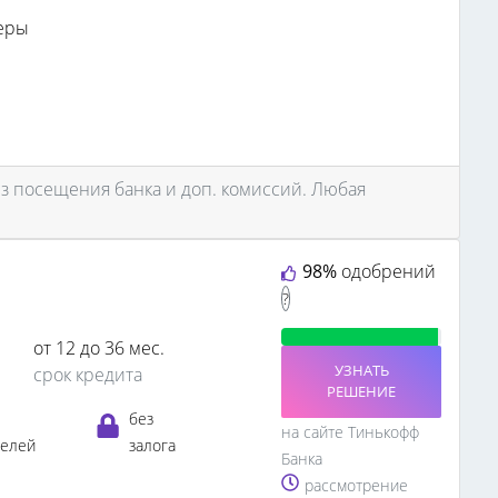
еры
з посещения банка и доп. комиссий. Любая
98%
одобрений
?
от 12 до 36 мес.
УЗНАТЬ
срок кредита
РЕШЕНИЕ
без
на сайте Тинькофф
телей
залога
Банка
рассмотрение