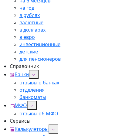
на 6 месяцев
на год
в рублях
валютные
в долларах
в евро
инвестиционные
детские
для пенсионеров
Справочник
Банки
отзывы о банках
отделения
банкоматы
МФО
отзывы об МФО
Сервисы
Калькуляторы