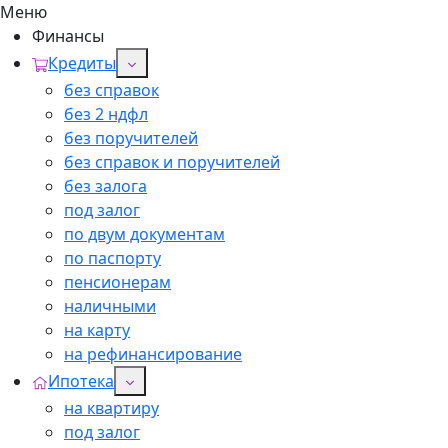
Меню
Финансы
Кредиты
без справок
без 2 ндфл
без поручителей
без справок и поручителей
без залога
под залог
по двум документам
по паспорту
пенсионерам
наличными
на карту
на рефинансирование
Ипотека
на квартиру
под залог