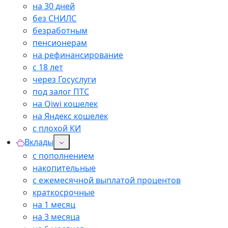
на 30 дней
без СНИЛС
безработным
пенсионерам
на рефинансирование
с 18 лет
через Госуслуги
под залог ПТС
на Qiwi кошелек
на Яндекс кошелек
с плохой КИ
Вклады
с пополнением
накопительные
с ежемесячной выплатой процентов
краткосрочные
на 1 месяц
на 3 месяца