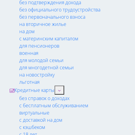
без подтверждения дохода
без официального трудоустройства
без первоначального взноса
на вторичное жилье
на дом
с материнским капиталом
для пенсионеров
военная
для молодой семьи
для многодетной семьи
на новостройку
льготная
Кредитные карты
без справок о доходах
с бесплатным обслуживанием
виртуальные
с доставкой на дом
с кэшбеком
с 18 лет