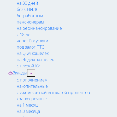
на 30 дней
без СНИЛС
безработным
пенсионерам
на рефинансирование
с 18 лет
через Госуслуги
под залог ПТС
на Qiwi кошелек
на Яндекс кошелек
с плохой КИ
Вклады
с пополнением
накопительные
с ежемесячной выплатой процентов
краткосрочные
на 1 месяц
на 3 месяца