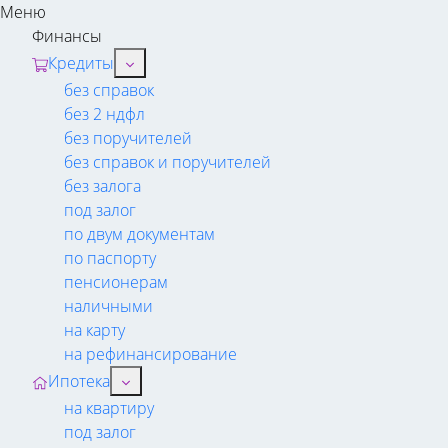
Меню
Финансы
Кредиты
без справок
без 2 ндфл
без поручителей
без справок и поручителей
без залога
под залог
по двум документам
по паспорту
пенсионерам
наличными
на карту
на рефинансирование
Ипотека
на квартиру
под залог