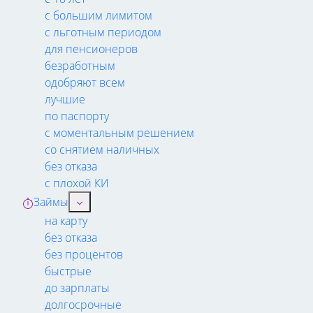
с большим лимитом
с льготным периодом
для пенсионеров
безработным
одобряют всем
лучшие
по паспорту
с моментальным решением
со снятием наличных
без отказа
с плохой КИ
Займы
на карту
без отказа
без процентов
быстрые
до зарплаты
долгосрочные