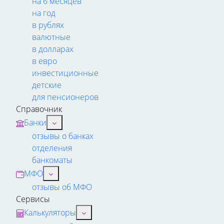
на 6 месяцев
на год
в рублях
валютные
в долларах
в евро
инвестиционные
детские
для пенсионеров
Справочник
Банки
отзывы о банках
отделения
банкоматы
МФО
отзывы об МФО
Сервисы
Калькуляторы