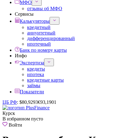
МФО
отзывы об МФО
Сервисы
Калькуляторы
кредитный
аннуитетный
дифференцированный
ипотечный
Банк по номеру карты
Инфо
Экспертиза
кредиты
ипотека
кредитные карты
займы
Показатели
ЦБ РФ
:
$
80,9293
€
93,1901
Курск
В избранном пусто
Войти