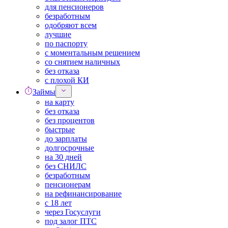
для пенсионеров
безработным
одобряют всем
лучшие
по паспорту
с моментальным решением
со снятием наличных
без отказа
с плохой КИ
Займы
на карту
без отказа
без процентов
быстрые
до зарплаты
долгосрочные
на 30 дней
без СНИЛС
безработным
пенсионерам
на рефинансирование
с 18 лет
через Госуслуги
под залог ПТС