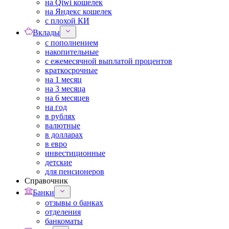
на Qiwi кошелек
на Яндекс кошелек
с плохой КИ
Вклады
с пополнением
накопительные
с ежемесячной выплатой процентов
краткосрочные
на 1 месяц
на 3 месяца
на 6 месяцев
на год
в рублях
валютные
в долларах
в евро
инвестиционные
детские
для пенсионеров
Справочник
Банки
отзывы о банках
отделения
банкоматы