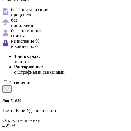
без капитализация
процентов
без
пополнения
без частичного
снятия
начисление %
в конце срока
Тип вклада:
депозит
Расторжение:
с штрафными санкциями
Сравнение
Лиц. № 650
Почта Банк
Удачный сезон
Открытие:
в банке
4,25 %