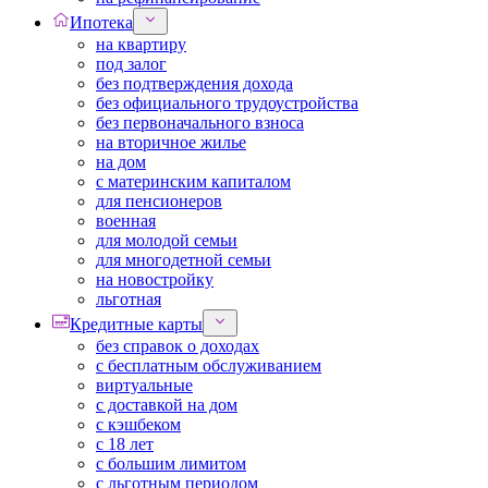
Ипотека
на квартиру
под залог
без подтверждения дохода
без официального трудоустройства
без первоначального взноса
на вторичное жилье
на дом
с материнским капиталом
для пенсионеров
военная
для молодой семьи
для многодетной семьи
на новостройку
льготная
Кредитные карты
без справок о доходах
с бесплатным обслуживанием
виртуальные
с доставкой на дом
с кэшбеком
с 18 лет
с большим лимитом
с льготным периодом