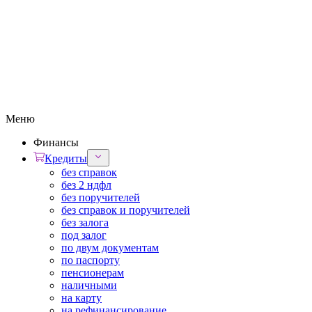
Меню
Финансы
Кредиты
без справок
без 2 ндфл
без поручителей
без справок и поручителей
без залога
под залог
по двум документам
по паспорту
пенсионерам
наличными
на карту
на рефинансирование