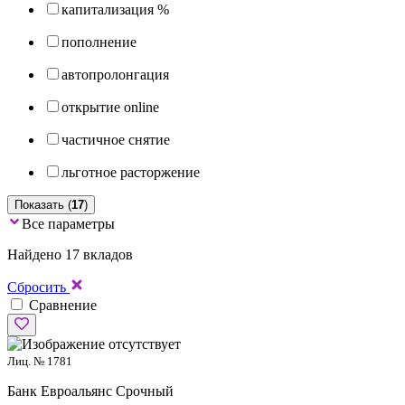
капитализация %
пополнение
автопролонгация
открытие online
частичное снятие
льготное расторжение
Показать (
17
)
Все параметры
Найдено 17 вкладов
Сбросить
Сравнение
Лиц. № 1781
Банк Евроальянс
Срочный