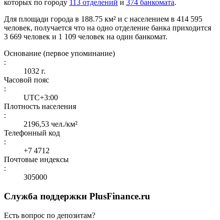
которых по городу
113 отделений
и
374 банкомата
.
Для площади города в 188.75 км² и с населением в 414 595
человек, получается что на одно отделение банка приходится
3 669 человек и 1 109 человек на один банкомат.
Основание (первое упоминание)
:
1032 г.
Часовой пояс
:
UTC+3:00
Плотность населения
:
2196,53 чел./км²
Телефонный код
:
+7 4712
Почтовые индексы
:
305000
Служба поддержки PlusFinance.ru
Есть вопрос по депозитам?