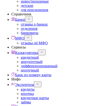
инвестиционные
детские
для пенсионеров
Справочник
Банки
отзывы о банках
отделения
банкоматы
МФО
отзывы об МФО
Сервисы
Калькуляторы
кредитный
аннуитетный
дифференцированный
ипотечный
Банк по номеру карты
Инфо
Экспертиза
кредиты
ипотека
кредитные карты
займы