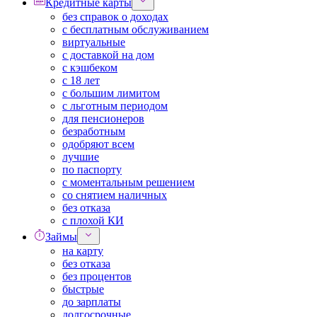
Кредитные карты
без справок о доходах
с бесплатным обслуживанием
виртуальные
с доставкой на дом
с кэшбеком
с 18 лет
с большим лимитом
с льготным периодом
для пенсионеров
безработным
одобряют всем
лучшие
по паспорту
с моментальным решением
со снятием наличных
без отказа
с плохой КИ
Займы
на карту
без отказа
без процентов
быстрые
до зарплаты
долгосрочные