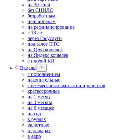
на 30 дней
без СНИЛС
безработным
пенсионерам
на рефинансирование
с 18 лет
через Госуслуги
под залог ПТС
на Qiwi кошелек
на Яндекс кошелек
с плохой КИ
Вклады
с пополнением
накопительные
с ежемесячной выплатой процентов
краткосрочные
на 1 месяц
на 3 месяца
на 6 месяцев
на год
в рублях
валютные
в долларах
в евро