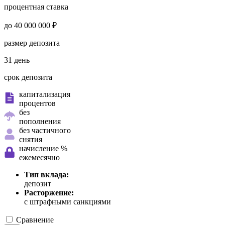
процентная ставка
до 40 000 000 ₽
размер депозита
31 день
срок депозита
капитализация
процентов
без
пополнения
без частичного
снятия
начисление %
ежемесячно
Тип вклада:
депозит
Расторжение:
с штрафными санкциями
Сравнение