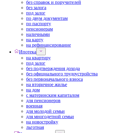
без справок и поручителей
без залога
под залог
по двум документам
по паспорту
пенсионерам
наличными
на карту
на рефинансирование
Ипотека
на квартиру
под залог
без подтверждения дохода
без официального трудоустройства
без первоначального взноса
на вторичное жилье
на дом
с материнским капиталом
для пенсионеров
военная
для молодой семьи
для многодетной семьи
на новостройку
льготная