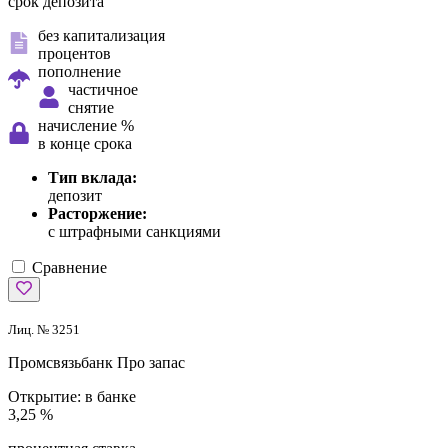
срок депозита
без капитализация
процентов
пополнение
частичное
снятие
начисление %
в конце срока
Тип вклада:
депозит
Расторжение:
с штрафными санкциями
Сравнение
Лиц. № 3251
Промсвязьбанк
Про запас
Открытие:
в банке
3,25 %