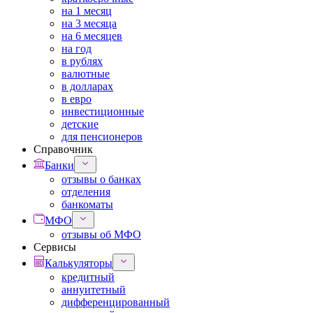
на 1 месяц
на 3 месяца
на 6 месяцев
на год
в рублях
валютные
в долларах
в евро
инвестиционные
детские
для пенсионеров
Справочник
Банки
отзывы о банках
отделения
банкоматы
МФО
отзывы об МФО
Сервисы
Калькуляторы
кредитный
аннуитетный
дифференцированный