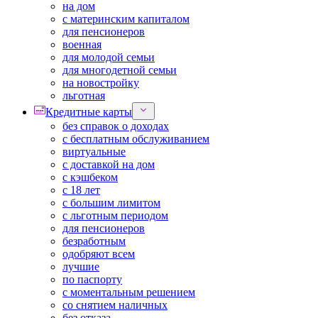
на дом
с материнским капиталом
для пенсионеров
военная
для молодой семьи
для многодетной семьи
на новостройку
льготная
Кредитные карты
без справок о доходах
с бесплатным обслуживанием
виртуальные
с доставкой на дом
с кэшбеком
с 18 лет
с большим лимитом
с льготным периодом
для пенсионеров
безработным
одобряют всем
лучшие
по паспорту
с моментальным решением
со снятием наличных
без отказа