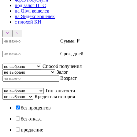
под залог ПТС
на Qiwi кошелек
на Яндекс кошелек
с плохой КИ
Сумма, ₽
Срок, дней
Способ получения
Залог
Возраст
Тип занятости
Кредитная история
без процентов
без отказа
продление