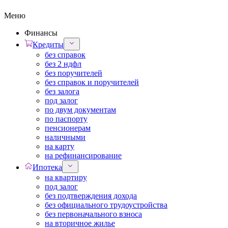
Меню
Финансы
Кредиты
без справок
без 2 ндфл
без поручителей
без справок и поручителей
без залога
под залог
по двум документам
по паспорту
пенсионерам
наличными
на карту
на рефинансирование
Ипотека
на квартиру
под залог
без подтверждения дохода
без официального трудоустройства
без первоначального взноса
на вторичное жилье