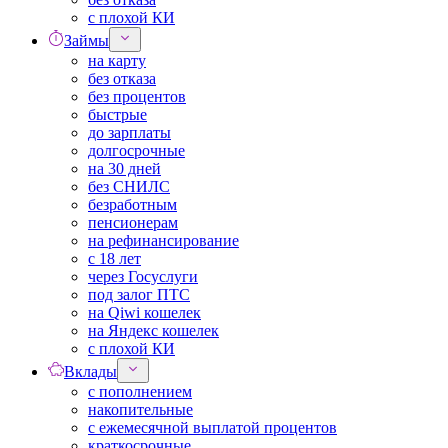
с плохой КИ
Займы
на карту
без отказа
без процентов
быстрые
до зарплаты
долгосрочные
на 30 дней
без СНИЛС
безработным
пенсионерам
на рефинансирование
с 18 лет
через Госуслуги
под залог ПТС
на Qiwi кошелек
на Яндекс кошелек
с плохой КИ
Вклады
с пополнением
накопительные
с ежемесячной выплатой процентов
краткосрочные