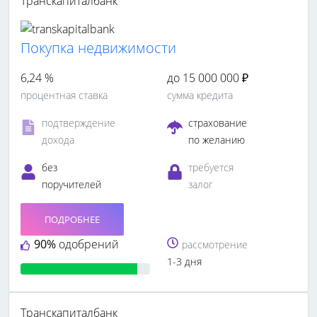
Транскапиталбанк
Покупка недвижимости
6,24 %
до 15 000 000 ₽
процентная ставка
сумма кредита
подтверждение
страхование
дохода
по желанию
без
требуется
поручителей
залог
ПОДРОБНЕЕ
90%
одобрений
рассмотрение
1-3 дня
Транскапиталбанк