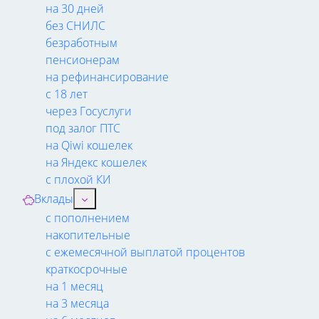
на 30 дней
без СНИЛС
безработным
пенсионерам
на рефинансирование
с 18 лет
через Госуслуги
под залог ПТС
на Qiwi кошелек
на Яндекс кошелек
с плохой КИ
Вклады
с пополнением
накопительные
с ежемесячной выплатой процентов
краткосрочные
на 1 месяц
на 3 месяца