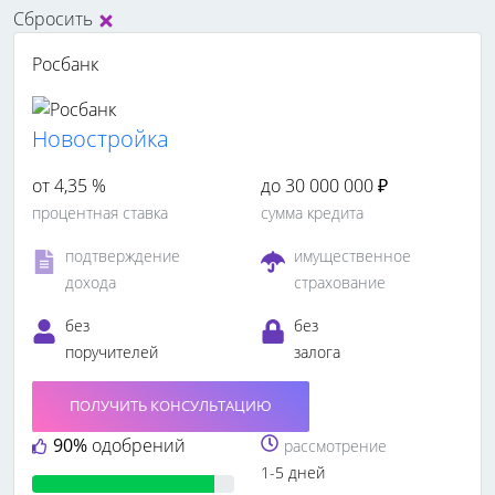
Сбросить
Росбанк
Новостройка
от 4,35 %
до 30 000 000 ₽
процентная ставка
сумма кредита
подтверждение
имущественное
дохода
страхование
без
без
поручителей
залога
ПОЛУЧИТЬ КОНСУЛЬТАЦИЮ
90%
одобрений
рассмотрение
1-5 дней