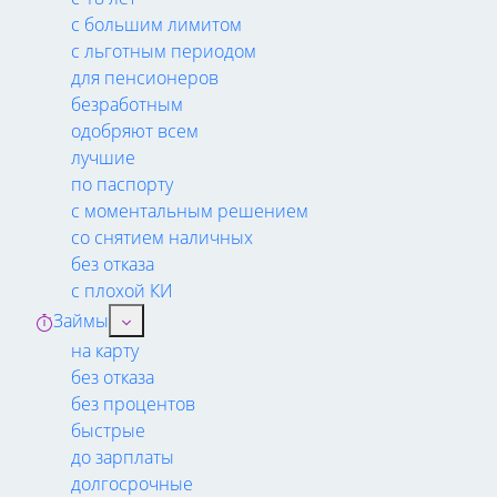
с большим лимитом
с льготным периодом
для пенсионеров
безработным
одобряют всем
лучшие
по паспорту
с моментальным решением
со снятием наличных
без отказа
с плохой КИ
Займы
на карту
без отказа
без процентов
быстрые
до зарплаты
долгосрочные