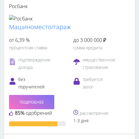
Росбанк
Машиноместо/гараж
от 6,39 %
до 3 000 000 ₽
процентная ставка
сумма кредита
подтверждение
имущественное
дохода
страхование
без
требуется
поручителей
залог
ПОДРОБНЕЕ
85%
одобрений
рассмотрение
1-3 дня