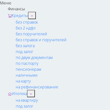
Меню
Финансы
Кредиты
без справок
без 2 ндфл
без поручителей
без справок и поручителей
без залога
под залог
по двум документам
по паспорту
пенсионерам
наличными
на карту
на рефинансирование
Ипотека
на квартиру
под залог