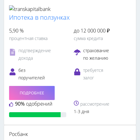
Ипотека в ползунках
5,90 %
до 12 000 000 ₽
процентная ставка
сумма кредита
подтверждение
страхование
дохода
по желанию
без
требуется
поручителей
залог
ПОДРОБНЕЕ
90%
одобрений
рассмотрение
1-3 дня
Росбанк