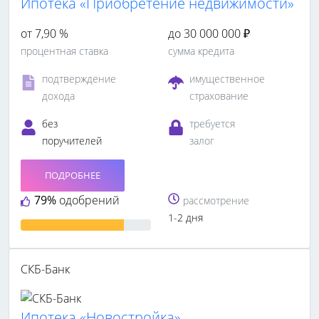
Ипотека «Приобретение недвижимости»
от 7,90 %
до 30 000 000 ₽
процентная ставка
сумма кредита
подтверждение
имущественное
дохода
страхование
без
требуется
поручителей
залог
ПОДРОБНЕЕ
79%
одобрений
рассмотрение
1-2 дня
СКБ-Банк
Ипотека «Новостройка»