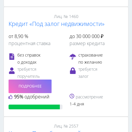
Лиц. № 1460
Кредит «Под залог недвижимости»
от 8,90 %
до 30 000 000 ₽
процентная ставка
размер кредита
без справок
страхование
о доходах
по желанию
требуется
требуется
поручитель
залог
ПОДРОБНЕЕ
95%
одобрений
рассмотрение
1-4 дня
Лиц. № 2557