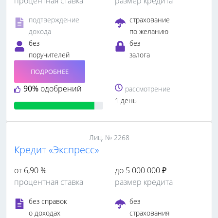
процентная ставка
размер кредита
подтверждение
страхование
дохода
по желанию
без
без
поручителей
залога
ПОДРОБНЕЕ
90%
одобрений
рассмотрение
1 день
Лиц. № 2268
Кредит «Экспресс»
от 6,90 %
до 5 000 000 ₽
процентная ставка
размер кредита
без справок
без
о доходах
страхования