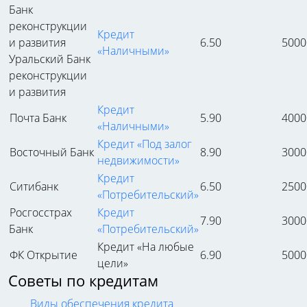
Кредит
6.50
5000
«Наличными»
Уральский Банк
реконструкции
и развития
Кредит
Почта Банк
5.90
4000
«Наличными»
Кредит «Под залог
Восточный Банк
8.90
3000
недвижимости»
Кредит
Ситибанк
6.50
2500
«Потребительский»
Росгосстрах
Кредит
7.90
3000
Банк
«Потребительский»
Кредит «На любые
ФК Открытие
6.90
5000
цели»
Советы по кредитам
Виды обеспечения кредита