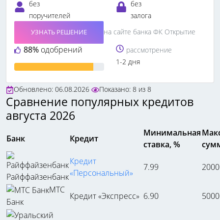
без
без
поручителей
залога
на сайте банка ФК Открытие
УЗНАТЬ РЕШЕНИЕ
88%
одобрений
рассмотрение
1-2 дня
Обновлено: 06.08.2026
Показано:
8
из
8
Сравнение популярных кредитов
августа 2026
Минимальная
Мак
Банк
Кредит
ставка, %
сумм
Кредит
7.99
2000
«Персональный»
Райффайзенбанк
МТС
Кредит «Экспресс»
6.90
5000
Банк