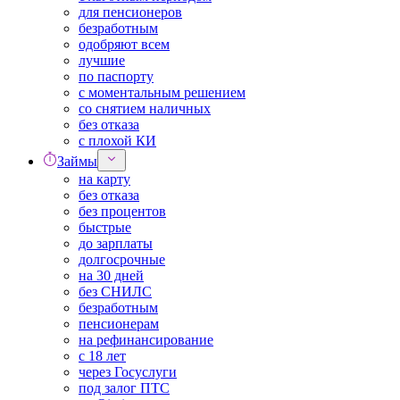
для пенсионеров
безработным
одобряют всем
лучшие
по паспорту
с моментальным решением
со снятием наличных
без отказа
с плохой КИ
Займы
на карту
без отказа
без процентов
быстрые
до зарплаты
долгосрочные
на 30 дней
без СНИЛС
безработным
пенсионерам
на рефинансирование
с 18 лет
через Госуслуги
под залог ПТС