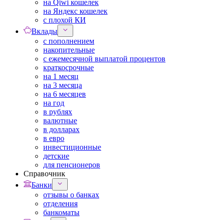
на Qiwi кошелек
на Яндекс кошелек
с плохой КИ
Вклады
с пополнением
накопительные
с ежемесячной выплатой процентов
краткосрочные
на 1 месяц
на 3 месяца
на 6 месяцев
на год
в рублях
валютные
в долларах
в евро
инвестиционные
детские
для пенсионеров
Справочник
Банки
отзывы о банках
отделения
банкоматы