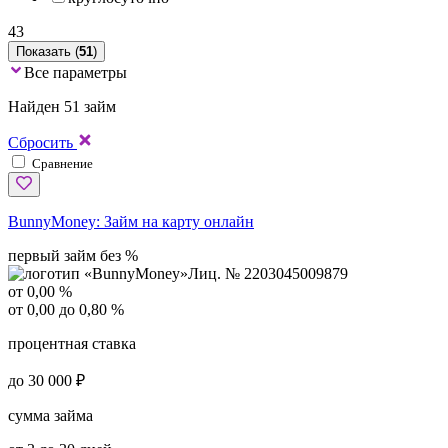
43
Показать (
51
)
Все параметры
Найден 51 займ
Сбросить
Сравнение
BunnyMoney:
Займ на карту онлайн
первый займ без %
Лиц. № 2203045009879
от 0,00 %
от 0,00 до 0,80 %
процентная ставка
до 30 000 ₽
сумма займа