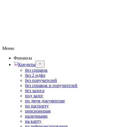
Меню
Финансы
Кредиты
без справок
без 2 ндфл
без поручителей
без справок и поручителей
без залога
под залог
по двум документам
по паспорту
пенсионерам
наличными
на карту
на рефинансирование