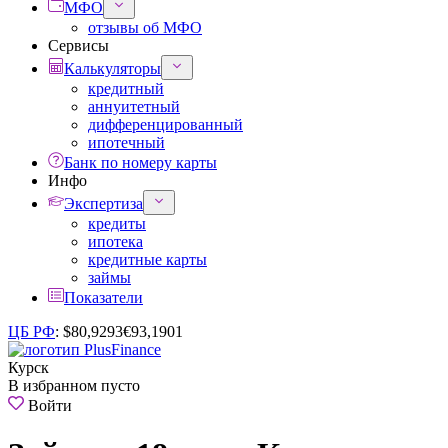
МФО
отзывы об МФО
Сервисы
Калькуляторы
кредитный
аннуитетный
дифференцированный
ипотечный
Банк по номеру карты
Инфо
Экспертиза
кредиты
ипотека
кредитные карты
займы
Показатели
ЦБ РФ
:
$
80,9293
€
93,1901
Курск
В избранном пусто
Войти