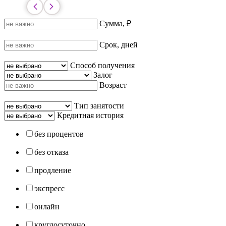
Сумма, ₽
Срок, дней
Способ получения
Залог
Возраст
Тип занятости
Кредитная история
без процентов
без отказа
продление
экспресс
онлайн
круглосуточно