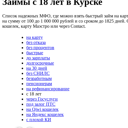
Займы с 18 лет в Курске
Список надежных МФО, где можно взять быстрый займ на карточ
на сумму от 100 до 1 000 000 рублей и со сроком до 1825 дне
кошелек, карту Маэстро или через Contact.
на карту
без отказа
без процентов
быстрые
до зарплаты
долгосрочные
на 30 дней
без СНИЛС
безработным
пенсионерам
на рефинансирование
с 18 лет
через Госуслуги
под залог ПТС
на Qiwi кошелек
на Яндекс кошелек
с плохой КИ