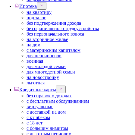
Ипотека
на квартиру
под залог
без подтверждения дохода
без официального трудоустройства
без первоначального взноса
на вторичное жилье
на дом
с материнским капиталом
для пенсионеров
военная
для молодой семьи
для многодетной семьи
на новостройку
льготная
Кредитные карты
без справок о доходах
с бесплатным обслуживанием
виртуальные
с доставкой на дом
с кэшбеком
с 18 лет
с большим лимитом
с льготным периодом