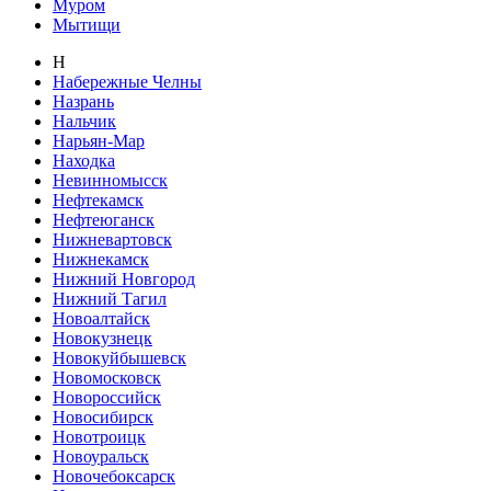
Муром
Мытищи
Н
Набережные Челны
Назрань
Нальчик
Нарьян-Мар
Находка
Невинномысск
Нефтекамск
Нефтеюганск
Нижневартовск
Нижнекамск
Нижний Новгород
Нижний Тагил
Новоалтайск
Новокузнецк
Новокуйбышевск
Новомосковск
Новороссийск
Новосибирск
Новотроицк
Новоуральск
Новочебоксарск