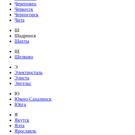
Череповец
Черкесск
Черногорск
Чита
Ш
Шадринск
Шахты
Щ
Щелково
Э
Электросталь
Элиста
Энгельс
Ю
Южно-Сахалинск
Юрга
Я
Якутск
Ялта
Ярославль