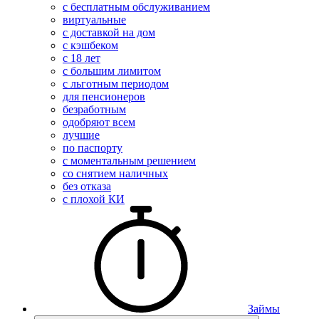
с бесплатным обслуживанием
виртуальные
с доставкой на дом
с кэшбеком
с 18 лет
с большим лимитом
с льготным периодом
для пенсионеров
безработным
одобряют всем
лучшие
по паспорту
с моментальным решением
со снятием наличных
без отказа
с плохой КИ
Займы