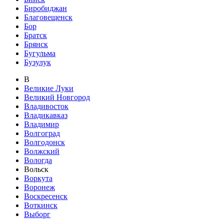
Биробиджан
Благовещенск
Бор
Братск
Брянск
Бугульма
Бузулук
В
Великие Луки
Великий Новгород
Владивосток
Владикавказ
Владимир
Волгоград
Волгодонск
Волжский
Вологда
Вольск
Воркута
Воронеж
Воскресенск
Воткинск
Выборг