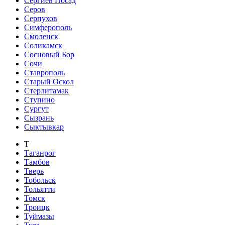
Сергиев Посад
Серов
Серпухов
Симферополь
Смоленск
Соликамск
Сосновый Бор
Сочи
Ставрополь
Старый Оскол
Стерлитамак
Ступино
Сургут
Сызрань
Сыктывкар
Т
Таганрог
Тамбов
Тверь
Тобольск
Тольятти
Томск
Троицк
Туймазы