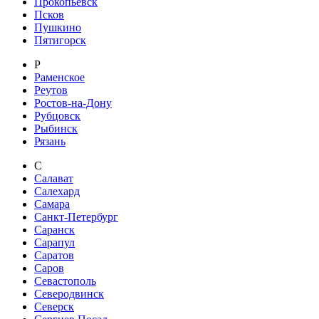
Прокопьевск
Псков
Пушкино
Пятигорск
Р
Раменское
Реутов
Ростов-на-Дону
Рубцовск
Рыбинск
Рязань
С
Салават
Салехард
Самара
Санкт-Петербург
Саранск
Сарапул
Саратов
Саров
Севастополь
Северодвинск
Северск