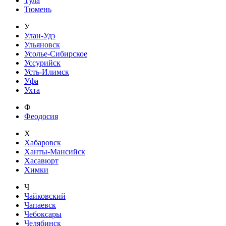
Тула
Тюмень
У
Улан-Удэ
Ульяновск
Усолье-Сибирское
Уссурийск
Усть-Илимск
Уфа
Ухта
Ф
Феодосия
Х
Хабаровск
Ханты-Мансийск
Хасавюрт
Химки
Ч
Чайковский
Чапаевск
Чебоксары
Челябинск