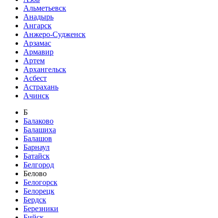
Альметьевск
Анадырь
Ангарск
Анжеро-Судженск
Арзамас
Армавир
Артем
Архангельск
Асбест
Астрахань
Ачинск
Б
Балаково
Балашиха
Балашов
Барнаул
Батайск
Белгород
Белово
Белогорск
Белорецк
Бердск
Березники
Бийск