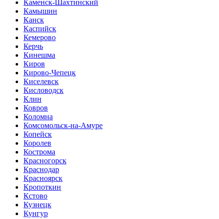
Каменск-Шахтинский
Камышин
Канск
Каспийск
Кемерово
Керчь
Кинешма
Киров
Кирово-Чепецк
Киселевск
Кисловодск
Клин
Ковров
Коломна
Комсомольск-на-Амуре
Копейск
Королев
Кострома
Красногорск
Краснодар
Красноярск
Кропоткин
Кстово
Кузнецк
Кунгур