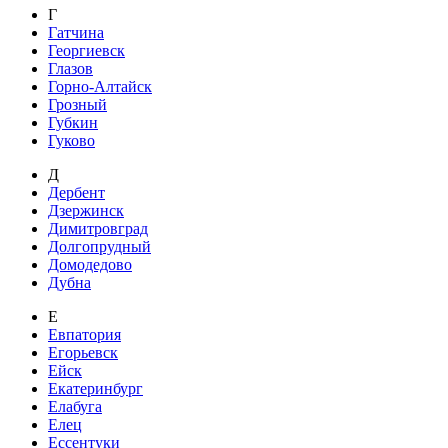
Г
Гатчина
Георгиевск
Глазов
Горно-Алтайск
Грозный
Губкин
Гуково
Д
Дербент
Дзержинск
Димитровград
Долгопрудный
Домодедово
Дубна
Е
Евпатория
Егорьевск
Ейск
Екатеринбург
Елабуга
Елец
Ессентуки