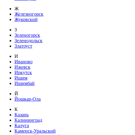
Ж
Железногорск
Жуковский
З
Зеленогорск
Зеленодольск
Златоуст
И
Иваново
Ижевск
Иркутск
Ишим
Ишимбай
Й
Йошкар-Ола
К
Казань
Калининград
Калуга
Каменск-Уральский