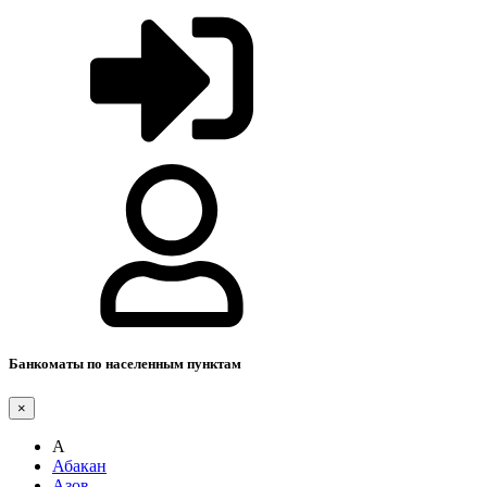
Банкоматы по населенным пунктам
×
А
Абакан
Азов