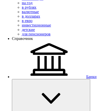
на год
в рублях
валютные
в долларах
в евро
инвестиционные
детские
для пенсионеров
Справочник
Банки