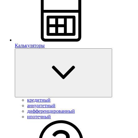
Калькуляторы
кредитный
аннуитетный
дифференцированный
ипотечный