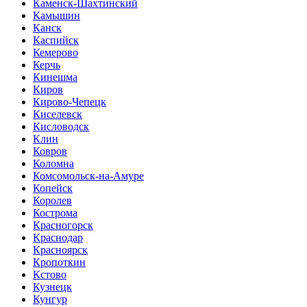
Каменск-Шахтинский
Камышин
Канск
Каспийск
Кемерово
Керчь
Кинешма
Киров
Кирово-Чепецк
Киселевск
Кисловодск
Клин
Ковров
Коломна
Комсомольск-на-Амуре
Копейск
Королев
Кострома
Красногорск
Краснодар
Красноярск
Кропоткин
Кстово
Кузнецк
Кунгур