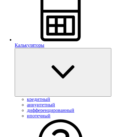
Калькуляторы
кредитный
аннуитетный
дифференцированный
ипотечный