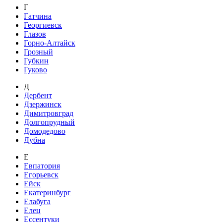
Г
Гатчина
Георгиевск
Глазов
Горно-Алтайск
Грозный
Губкин
Гуково
Д
Дербент
Дзержинск
Димитровград
Долгопрудный
Домодедово
Дубна
Е
Евпатория
Егорьевск
Ейск
Екатеринбург
Елабуга
Елец
Ессентуки