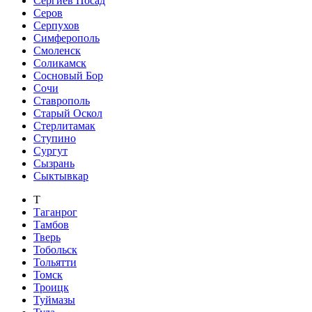
Сергиев Посад
Серов
Серпухов
Симферополь
Смоленск
Соликамск
Сосновый Бор
Сочи
Ставрополь
Старый Оскол
Стерлитамак
Ступино
Сургут
Сызрань
Сыктывкар
Т
Таганрог
Тамбов
Тверь
Тобольск
Тольятти
Томск
Троицк
Туймазы