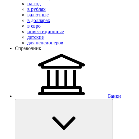
на год
в рублях
валютные
в долларах
в евро
инвестиционные
детские
для пенсионеров
Справочник
Банки