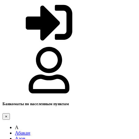
Банкоматы по населенным пунктам
×
А
Абакан
Азов