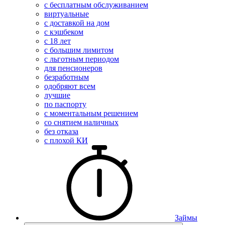
с бесплатным обслуживанием
виртуальные
с доставкой на дом
с кэшбеком
с 18 лет
с большим лимитом
с льготным периодом
для пенсионеров
безработным
одобряют всем
лучшие
по паспорту
с моментальным решением
со снятием наличных
без отказа
с плохой КИ
Займы