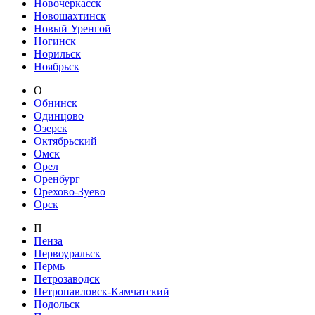
Новочеркасск
Новошахтинск
Новый Уренгой
Ногинск
Норильск
Ноябрьск
О
Обнинск
Одинцово
Озерск
Октябрьский
Омск
Орел
Оренбург
Орехово-Зуево
Орск
П
Пенза
Первоуральск
Пермь
Петрозаводск
Петропавловск-Камчатский
Подольск