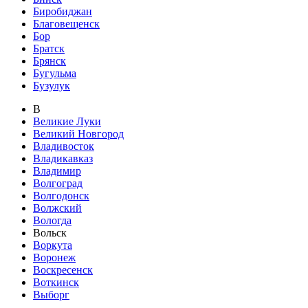
Биробиджан
Благовещенск
Бор
Братск
Брянск
Бугульма
Бузулук
В
Великие Луки
Великий Новгород
Владивосток
Владикавказ
Владимир
Волгоград
Волгодонск
Волжский
Вологда
Вольск
Воркута
Воронеж
Воскресенск
Воткинск
Выборг