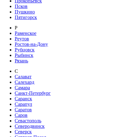
Прокопьевск
Псков
Пушкино
Пятигорск
Р
Раменское
Реутов
Ростов-на-Дону
Рубцовск
Рыбинск
Рязань
С
Салават
Салехард
Самара
Санкт-Петербург
Саранск
Сарапул
Саратов
Саров
Севастополь
Северодвинск
Северск