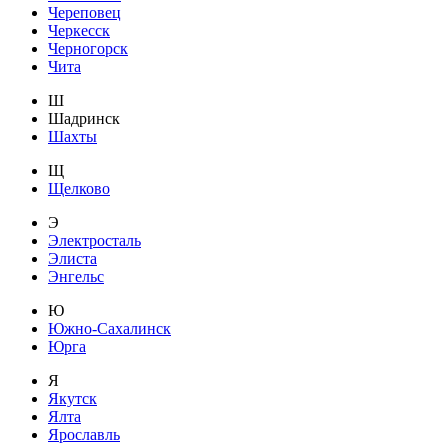
Череповец
Черкесск
Черногорск
Чита
Ш
Шадринск
Шахты
Щ
Щелково
Э
Электросталь
Элиста
Энгельс
Ю
Южно-Сахалинск
Юрга
Я
Якутск
Ялта
Ярославль