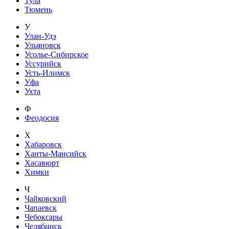
Тула
Тюмень
У
Улан-Удэ
Ульяновск
Усолье-Сибирское
Уссурийск
Усть-Илимск
Уфа
Ухта
Ф
Феодосия
Х
Хабаровск
Ханты-Мансийск
Хасавюрт
Химки
Ч
Чайковский
Чапаевск
Чебоксары
Челябинск