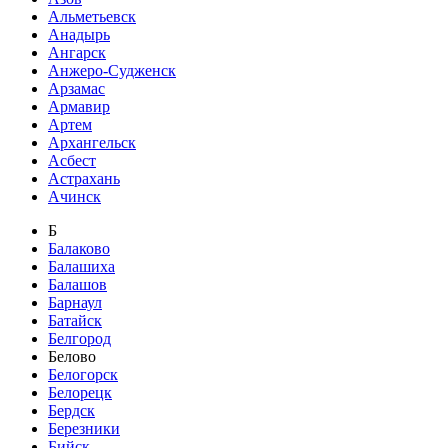
Альметьевск
Анадырь
Ангарск
Анжеро-Судженск
Арзамас
Армавир
Артем
Архангельск
Асбест
Астрахань
Ачинск
Б
Балаково
Балашиха
Балашов
Барнаул
Батайск
Белгород
Белово
Белогорск
Белорецк
Бердск
Березники
Бийск