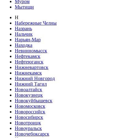
Муром
Мытищи
Н
Набережные Челны
Назрань
Нальчик
Нарьян-Мар
Находка
Невинномысск
Нефтекамск
Нефтеюганск
Нижневартовск
Нижнекамск
Нижний Новгород
Нижний Тагил
Новоалтайск
Новокузнецк
Новокуйбышевск
Новомосковск
Новороссийск
Новосибирск
Новотроицк
Новоуральск
Новочебоксарск