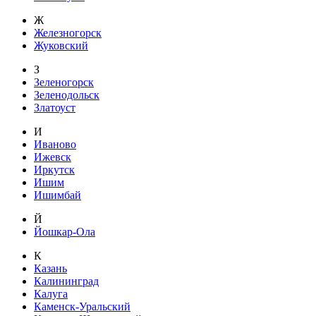
Ж
Железногорск
Жуковский
З
Зеленогорск
Зеленодольск
Златоуст
И
Иваново
Ижевск
Иркутск
Ишим
Ишимбай
Й
Йошкар-Ола
К
Казань
Калининград
Калуга
Каменск-Уральский