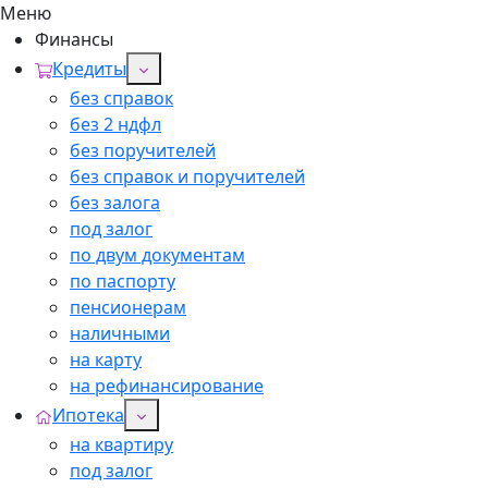
Меню
Финансы
Кредиты
без справок
без 2 ндфл
без поручителей
без справок и поручителей
без залога
под залог
по двум документам
по паспорту
пенсионерам
наличными
на карту
на рефинансирование
Ипотека
на квартиру
под залог