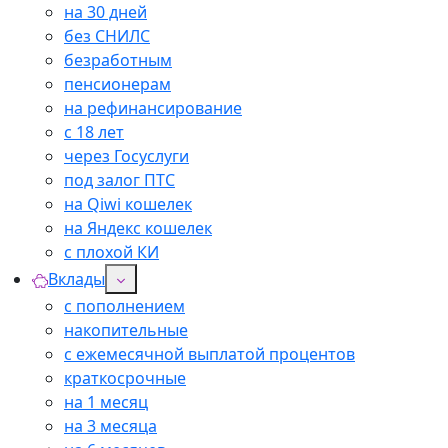
на 30 дней
без СНИЛС
безработным
пенсионерам
на рефинансирование
с 18 лет
через Госуслуги
под залог ПТС
на Qiwi кошелек
на Яндекс кошелек
с плохой КИ
Вклады
с пополнением
накопительные
с ежемесячной выплатой процентов
краткосрочные
на 1 месяц
на 3 месяца