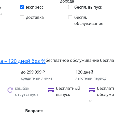
дохода
экспресс
беспл. выпуск
е
ты
доставка
беспл.
обслуживание
а – 120 дней без %
бесплатное обслуживание
беспла
до 299 999 ₽
120 дней
а
кредитный лимит
льготный период
кэшбэк
бесплатный
бесплат
отсутствует
выпуск
обслужи
е
Возраст: