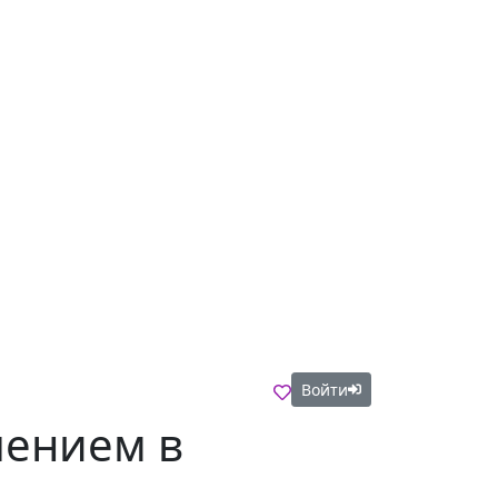
Войти
шением в