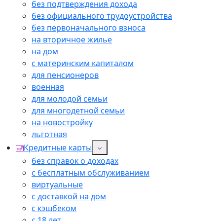
без подтверждения дохода
без официального трудоустройства
без первоначального взноса
на вторичное жилье
на дом
с материнским капиталом
для пенсионеров
военная
для молодой семьи
для многодетной семьи
на новостройку
льготная
Кредитные карты
без справок о доходах
с бесплатным обслуживанием
виртуальные
с доставкой на дом
с кэшбеком
с 18 лет