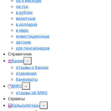
на 6 месяцев
на год
в рублях
валютные
в долларах
в евро
инвестиционные
детские
для пенсионеров
Справочник
Банки
отзывы о банках
отделения
банкоматы
МФО
отзывы об МФО
Сервисы
Калькуляторы