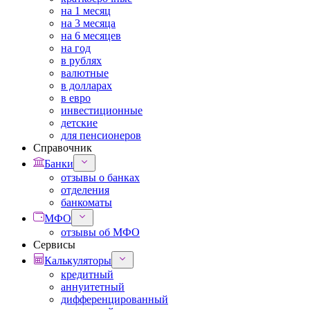
на 1 месяц
на 3 месяца
на 6 месяцев
на год
в рублях
валютные
в долларах
в евро
инвестиционные
детские
для пенсионеров
Справочник
Банки
отзывы о банках
отделения
банкоматы
МФО
отзывы об МФО
Сервисы
Калькуляторы
кредитный
аннуитетный
дифференцированный