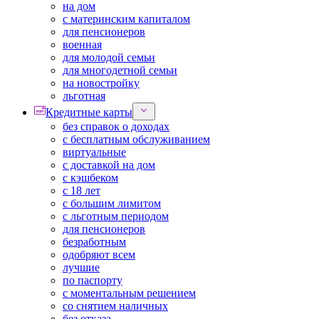
на дом
с материнским капиталом
для пенсионеров
военная
для молодой семьи
для многодетной семьи
на новостройку
льготная
Кредитные карты
без справок о доходах
с бесплатным обслуживанием
виртуальные
с доставкой на дом
с кэшбеком
с 18 лет
с большим лимитом
с льготным периодом
для пенсионеров
безработным
одобряют всем
лучшие
по паспорту
с моментальным решением
со снятием наличных
без отказа