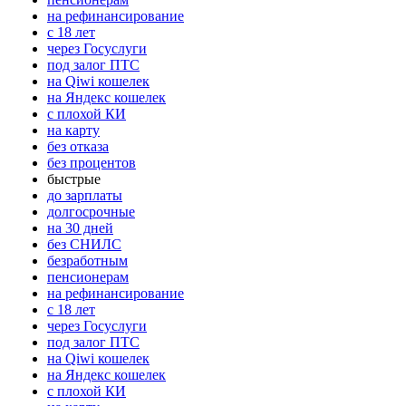
на рефинансирование
с 18 лет
через Госуслуги
под залог ПТС
на Qiwi кошелек
на Яндекс кошелек
с плохой КИ
на карту
без отказа
без процентов
быстрые
до зарплаты
долгосрочные
на 30 дней
без СНИЛС
безработным
пенсионерам
на рефинансирование
с 18 лет
через Госуслуги
под залог ПТС
на Qiwi кошелек
на Яндекс кошелек
с плохой КИ