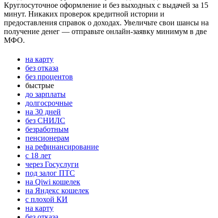
Круглосуточное оформление и без выходных с выдачей за 15
минут. Никаких проверок кредитной истории и
предоставления справок о доходах. Увеличьте свои шансы на
получение денег — отправьте онлайн-заявку минимум в две
МФО.
на карту
без отказа
без процентов
быстрые
до зарплаты
долгосрочные
на 30 дней
без СНИЛС
безработным
пенсионерам
на рефинансирование
с 18 лет
через Госуслуги
под залог ПТС
на Qiwi кошелек
на Яндекс кошелек
с плохой КИ
на карту
без отказа