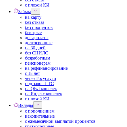
с плохой КИ
Займы
на карту
без отказа
без процентов
быстрые
до зарплаты
долгосрочные
на 30 дней
без СНИЛС
безработным
пенсионерам
на рефинансирование
с 18 лет
через Госуслуги
под залог ПТС
на Qiwi кошелек
на Яндекс кошелек
с плохой КИ
Вклады
с пополнением
накопительные
с ежемесячной выплатой процентов
краткосрочные