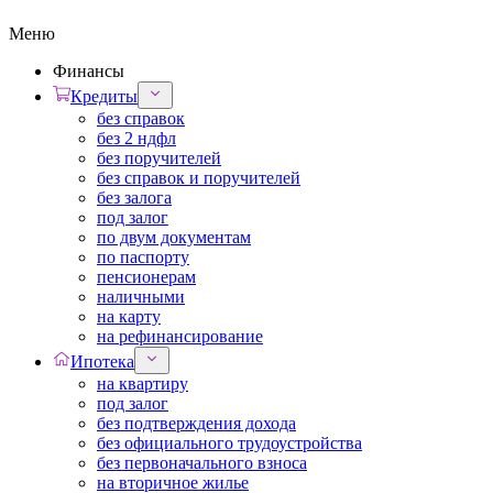
Меню
Финансы
Кредиты
без справок
без 2 ндфл
без поручителей
без справок и поручителей
без залога
под залог
по двум документам
по паспорту
пенсионерам
наличными
на карту
на рефинансирование
Ипотека
на квартиру
под залог
без подтверждения дохода
без официального трудоустройства
без первоначального взноса
на вторичное жилье