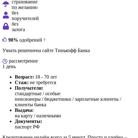
страхование
по желанию
без
поручителей
без
залога
98%
одобрений
?
Узнать решение
на сайте Тинькофф Банка
рассмотрение
1 день
Возраст:
18 - 70 лет
Стаж:
не требуется
Получатели:
стандартные /
особые
пенсионеры / бюджетники / зарплатные клиенты /
клиенты банка
Выдача:
на карту / наличными
Документы:
паспорт РФ
Кредитование онлайн всего за 5 минут. Просто и удобно –