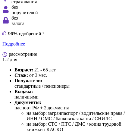
страхования
без
поручителей
без
залога
96%
одобрений
?
Подробнее
рассмотрение
1-2 дня
Возраст:
21 - 65 лет
Стаж:
от 3 мес.
Получатели:
стандартные / пенсионеры
Выдача:
наличными
Документы:
паспорт РФ +
2 документа
на выбор: загранпаспорт / водительские права /
ИНН / ОМС / банковская карта / СНИЛС
на выбор: СТС / ПТС / ДМС / копия трудовой
книжки / КАСКО