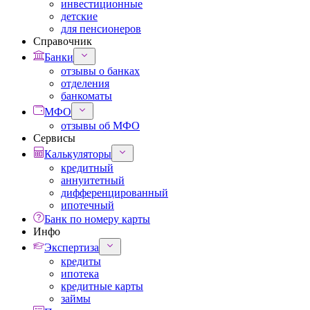
инвестиционные
детские
для пенсионеров
Справочник
Банки
отзывы о банках
отделения
банкоматы
МФО
отзывы об МФО
Сервисы
Калькуляторы
кредитный
аннуитетный
дифференцированный
ипотечный
Банк по номеру карты
Инфо
Экспертиза
кредиты
ипотека
кредитные карты
займы