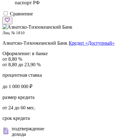
паспорт РФ
Сравнение
Лиц. № 1810
Азиатско-Тихоокеанский Банк
Кредит «Доступный»
Оформление:
в банке
от 8,80 %
от 8,80 до 23,90 %
процентная ставка
до 1 000 000 ₽
размер кредита
от 24 до 60 мес.
срок кредита
подтверждение
дохода