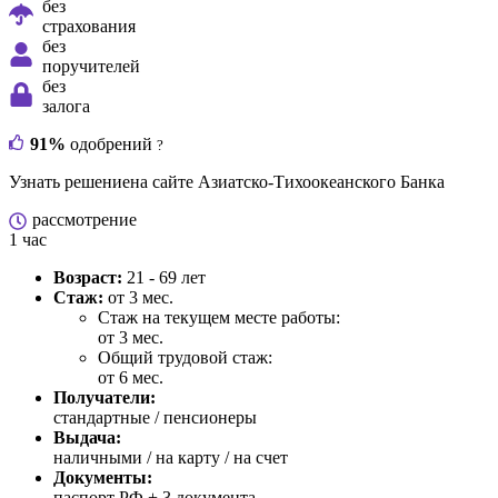
без
страхования
без
поручителей
без
залога
91%
одобрений
?
Узнать решение
на сайте Азиатско-Тихоокеанского Банка
рассмотрение
1 час
Возраст:
21 - 69 лет
Стаж:
от 3 мес.
Стаж на текущем месте работы:
от 3 мес.
Общий трудовой стаж:
от 6 мес.
Получатели:
стандартные / пенсионеры
Выдача:
наличными / на карту / на счет
Документы:
паспорт РФ +
3 документа