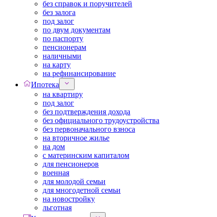
без справок и поручителей
без залога
под залог
по двум документам
по паспорту
пенсионерам
наличными
на карту
на рефинансирование
Ипотека
на квартиру
под залог
без подтверждения дохода
без официального трудоустройства
без первоначального взноса
на вторичное жилье
на дом
с материнским капиталом
для пенсионеров
военная
для молодой семьи
для многодетной семьи
на новостройку
льготная