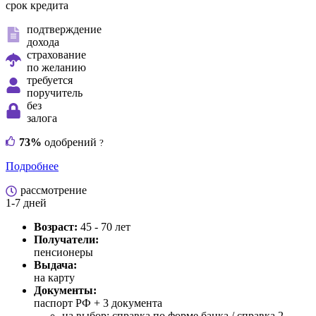
срок кредита
подтверждение
дохода
страхование
по желанию
требуется
поручитель
без
залога
73%
одобрений
?
Подробнее
рассмотрение
1-7 дней
Возраст:
45 - 70 лет
Получатели:
пенсионеры
Выдача:
на карту
Документы:
паспорт РФ +
3 документа
на выбор: справка по форме банка / справка 2-