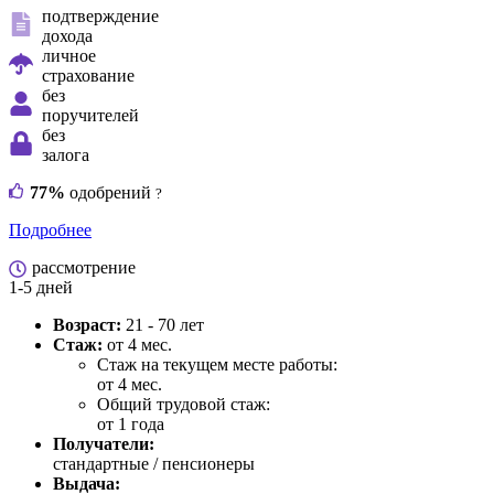
подтверждение
дохода
личное
страхование
без
поручителей
без
залога
77%
одобрений
?
Подробнее
рассмотрение
1-5 дней
Возраст:
21 - 70 лет
Стаж:
от 4 мес.
Стаж на текущем месте работы:
от 4 мес.
Общий трудовой стаж:
от 1 года
Получатели:
стандартные / пенсионеры
Выдача: