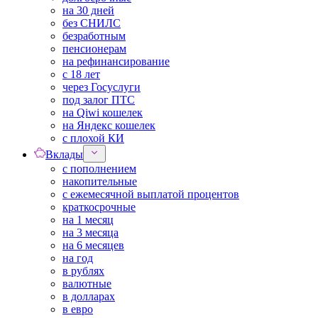
на 30 дней
без СНИЛС
безработным
пенсионерам
на рефинансирование
с 18 лет
через Госуслуги
под залог ПТС
на Qiwi кошелек
на Яндекс кошелек
с плохой КИ
Вклады
с пополнением
накопительные
с ежемесячной выплатой процентов
краткосрочные
на 1 месяц
на 3 месяца
на 6 месяцев
на год
в рублях
валютные
в долларах
в евро