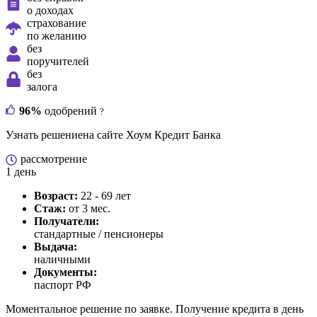
о доходах
страхование
по желанию
без
поручителей
без
залога
96%
одобрений
?
Узнать решение
на сайте Хоум Кредит Банка
рассмотрение
1 день
Возраст:
22 - 69 лет
Стаж:
от 3 мес.
Получатели:
стандартные / пенсионеры
Выдача:
наличными
Документы:
паспорт РФ
Моментальное решение по заявке. Получение кредита в день