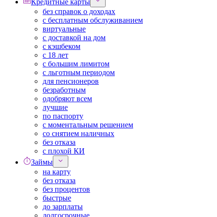
Кредитные карты
без справок о доходах
с бесплатным обслуживанием
виртуальные
с доставкой на дом
с кэшбеком
с 18 лет
с большим лимитом
с льготным периодом
для пенсионеров
безработным
одобряют всем
лучшие
по паспорту
с моментальным решением
со снятием наличных
без отказа
с плохой КИ
Займы
на карту
без отказа
без процентов
быстрые
до зарплаты
долгосрочные