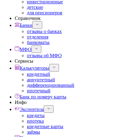
инвестиционные
детские
для пенсионеров
Справочник
Банки
отзывы о банках
отделения
банкоматы
МФО
отзывы об МФО
Сервисы
Калькуляторы
кредитный
аннуитетный
дифференцированный
ипотечный
Банк по номеру карты
Инфо
Экспертиза
кредиты
ипотека
кредитные карты
займы