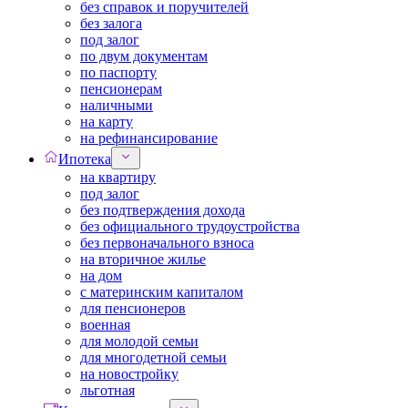
без справок и поручителей
без залога
под залог
по двум документам
по паспорту
пенсионерам
наличными
на карту
на рефинансирование
Ипотека
на квартиру
под залог
без подтверждения дохода
без официального трудоустройства
без первоначального взноса
на вторичное жилье
на дом
с материнским капиталом
для пенсионеров
военная
для молодой семьи
для многодетной семьи
на новостройку
льготная