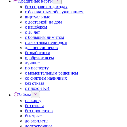
Кредитные карты
без справок о доходах
с бесплатным обслуживанием
виртуальные
с доставкой на дом
с кэшбеком
с 18 лет
с большим лимитом
с льготным периодом
для пенсионеров
безработным
одобряют всем
лучшие
по паспорту
с моментальным решением
со снятием наличных
без отказа
с плохой КИ
Займы
на карту
без отказа
без процентов
быстрые
до зарплаты
долгосрочные