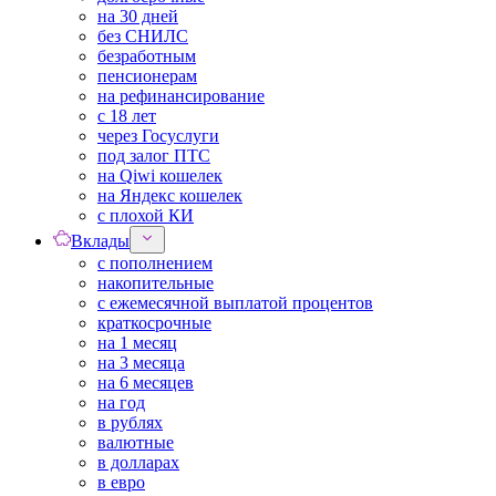
на 30 дней
без СНИЛС
безработным
пенсионерам
на рефинансирование
с 18 лет
через Госуслуги
под залог ПТС
на Qiwi кошелек
на Яндекс кошелек
с плохой КИ
Вклады
с пополнением
накопительные
с ежемесячной выплатой процентов
краткосрочные
на 1 месяц
на 3 месяца
на 6 месяцев
на год
в рублях
валютные
в долларах
в евро