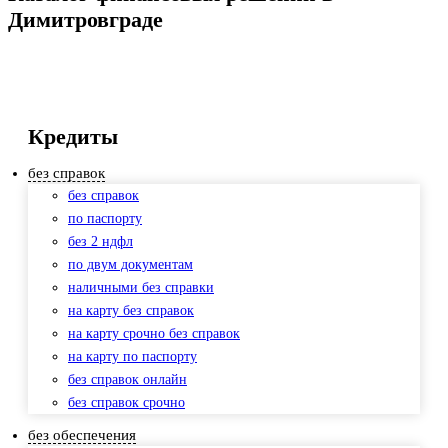
Димитровграде
Кредиты
без справок
без справок
по паспорту
без 2 ндфл
по двум документам
наличными без справки
на карту без справок
на карту срочно без справок
на карту по паспорту
без справок онлайн
без справок срочно
без обеспечения