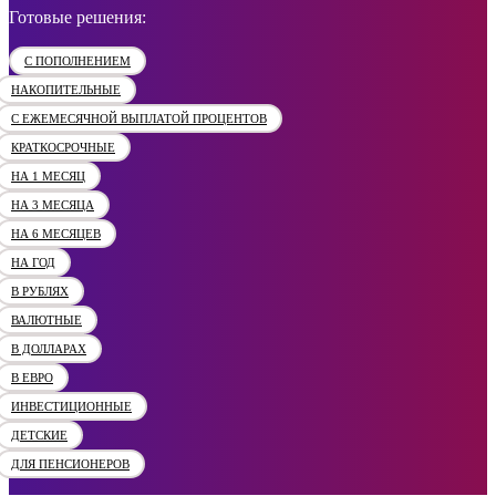
Готовые решения:
С ПОПОЛНЕНИЕМ
НАКОПИТЕЛЬНЫЕ
С ЕЖЕМЕСЯЧНОЙ ВЫПЛАТОЙ ПРОЦЕНТОВ
КРАТКОСРОЧНЫЕ
НА 1 МЕСЯЦ
НА 3 МЕСЯЦА
НА 6 МЕСЯЦЕВ
НА ГОД
В РУБЛЯХ
ВАЛЮТНЫЕ
В ДОЛЛАРАХ
В ЕВРО
ИНВЕСТИЦИОННЫЕ
ДЕТСКИЕ
ДЛЯ ПЕНСИОНЕРОВ