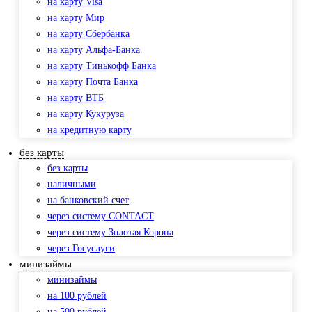
на карту Visa
на карту Мир
на карту Сбербанка
на карту Альфа-Банка
на карту Тинькофф Банка
на карту Почта Банка
на карту ВТБ
на карту Кукуруза
на кредитную карту
без карты
без карты
наличными
на банковский счет
через систему CONTACT
через систему Золотая Корона
через Госуслуги
минизаймы
минизаймы
на 100 рублей
на 500 рублей