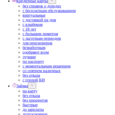
Кредитные карты
без справок о доходах
с бесплатным обслуживанием
виртуальные
с доставкой на дом
с кэшбеком
с 18 лет
с большим лимитом
с льготным периодом
для пенсионеров
безработным
одобряют всем
лучшие
по паспорту
с моментальным решением
со снятием наличных
без отказа
с плохой КИ
Займы
на карту
без отказа
без процентов
быстрые
до зарплаты
долгосрочные