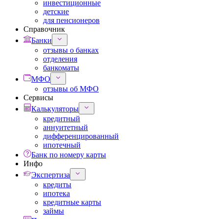
инвестиционные
детские
для пенсионеров
Справочник
Банки
отзывы о банках
отделения
банкоматы
МФО
отзывы об МФО
Сервисы
Калькуляторы
кредитный
аннуитетный
дифференцированный
ипотечный
Банк по номеру карты
Инфо
Экспертиза
кредиты
ипотека
кредитные карты
займы