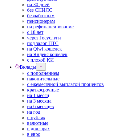
на 30 дней
без СНИЛС
безработным
пенсионерам
на рефинансирование
с 18 лет
через Госуслуги
под залог ПТС
на Qiwi кошелек
на Яндекс кошелек
с плохой КИ
Вклады
с пополнением
накопительные
с ежемесячной выплатой процентов
краткосрочные
на 1 месяц
на 3 месяца
на 6 месяцев
на год
в рублях
валютные
в долларах
в евро