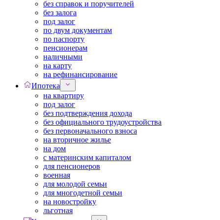
без справок и поручителей
без залога
под залог
по двум документам
по паспорту
пенсионерам
наличными
на карту
на рефинансирование
Ипотека
на квартиру
под залог
без подтверждения дохода
без официального трудоустройства
без первоначального взноса
на вторичное жилье
на дом
с материнским капиталом
для пенсионеров
военная
для молодой семьи
для многодетной семьи
на новостройку
льготная