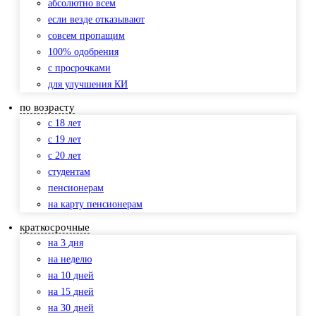
абсолютно всем
если везде отказывают
совсем пропащим
100% одобрения
с просрочками
для улучшения КИ
по возрасту
с 18 лет
с 19 лет
с 20 лет
студентам
пенсионерам
на карту пенсионерам
краткосрочные
на 3 дня
на неделю
на 10 дней
на 15 дней
на 30 дней