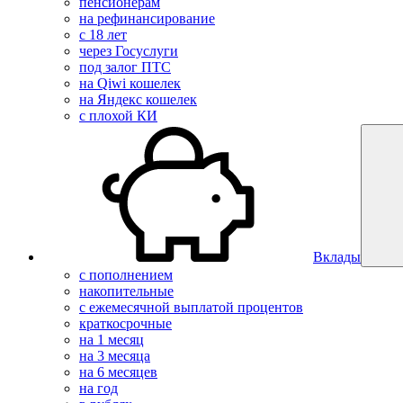
пенсионерам
на рефинансирование
с 18 лет
через Госуслуги
под залог ПТС
на Qiwi кошелек
на Яндекс кошелек
с плохой КИ
Вклады
с пополнением
накопительные
с ежемесячной выплатой процентов
краткосрочные
на 1 месяц
на 3 месяца
на 6 месяцев
на год