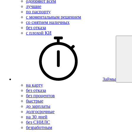
одобряют всем
лучшие
по паспорту
с моментальным решением
со снятием наличных
без отказа
с плохой КИ
Займы
на карту
без отказа
без процентов
быстрые
до зарплаты
долгосрочные
на 30 дней
без СНИЛС
безработным