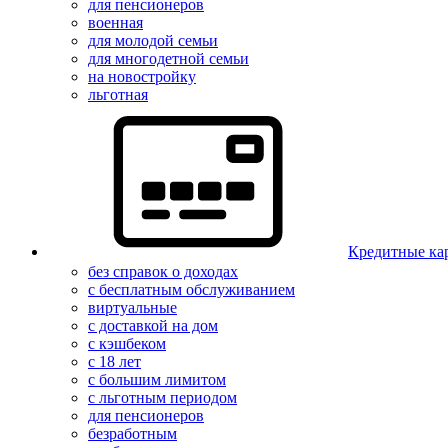
для пенсионеров
военная
для молодой семьи
для многодетной семьи
на новостройку
льготная
Кредитные ка
без справок о доходах
с бесплатным обслуживанием
виртуальные
с доставкой на дом
с кэшбеком
с 18 лет
с большим лимитом
с льготным периодом
для пенсионеров
безработным