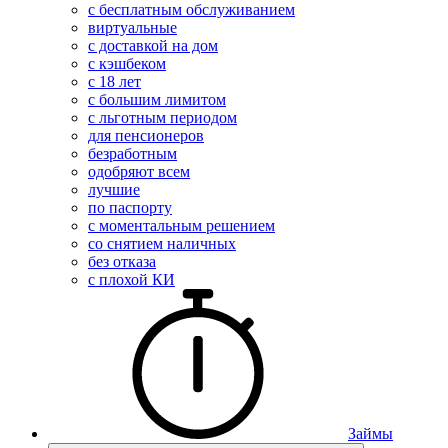
с бесплатным обслуживанием
виртуальные
с доставкой на дом
с кэшбеком
с 18 лет
с большим лимитом
с льготным периодом
для пенсионеров
безработным
одобряют всем
лучшие
по паспорту
с моментальным решением
со снятием наличных
без отказа
с плохой КИ
Займы