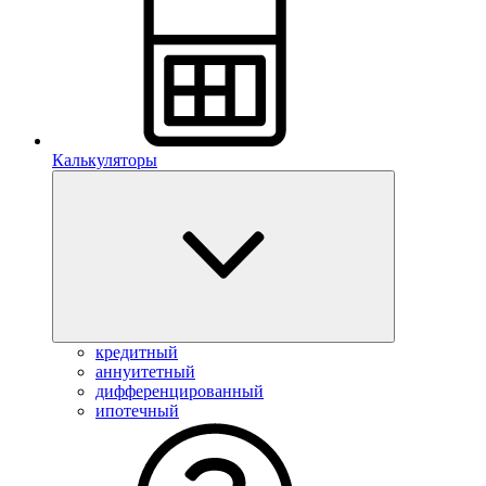
Калькуляторы
кредитный
аннуитетный
дифференцированный
ипотечный