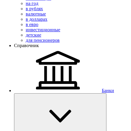
на год
в рублях
валютные
в долларах
в евро
инвестиционные
детские
для пенсионеров
Справочник
Банки