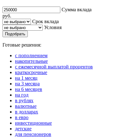
Сумма вклада
руб.
Срок вклада
Условия
Подобрать
Готовые решения:
с пополнением
накопительные
с ежемесячной выплатой процентов
краткосрочные
на 1 месяц
на 3 месяца
на 6 месяцев
на год
в рублях
валютные
в долларах
в евро
инвестиционные
детские
для пенсионеров