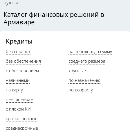
нужны.
Каталог финансовых решений в
Армавире
Кредиты
без справок
на небольшую сумму
без обеспечения
среднего размера
с обеспечением
крупные
наличными
по назначению
на карту
по возрасту
пенсионерам
с плохой КИ
краткосрочные
среднесрочные