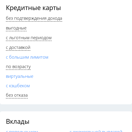
Кредитные карты
без подтверждения дохода
выгодные
с льготным периодом
с доставкой
с большим лимитом
по возрасту
виртуальные
с кэшбеком
без отказа
Вклады
с пополнением
с ежемесячной выплатой