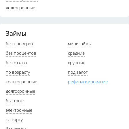
долгосрочные
Займы
без проверок
минизаймы
без процентов
средние
без отказа
крупные
по возрасту
под залог
краткосрочные
рефинансирование
долгосрочные
быстрые
электронные
на карту
без карты