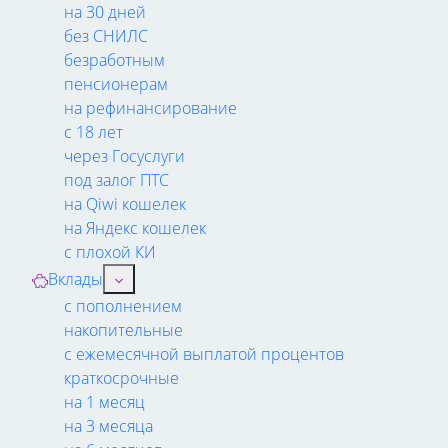
на 30 дней
без СНИЛС
безработным
пенсионерам
на рефинансирование
с 18 лет
через Госуслуги
под залог ПТС
на Qiwi кошелек
на Яндекс кошелек
с плохой КИ
Вклады
с пополнением
накопительные
с ежемесячной выплатой процентов
краткосрочные
на 1 месяц
на 3 месяца