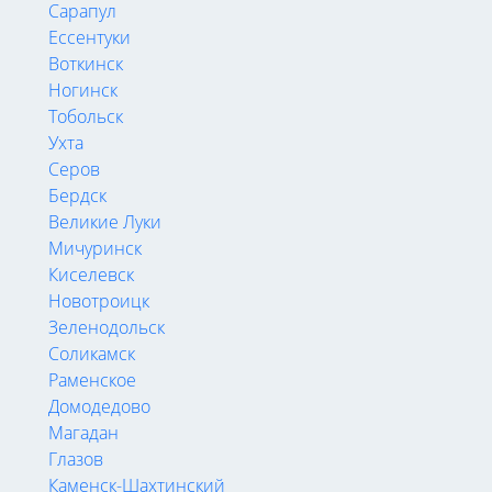
Сарапул
Ессентуки
Воткинск
Ногинск
Тобольск
Ухта
Серов
Бердск
Великие Луки
Мичуринск
Киселевск
Новотроицк
Зеленодольск
Соликамск
Раменское
Домодедово
Магадан
Глазов
Каменск-Шахтинский