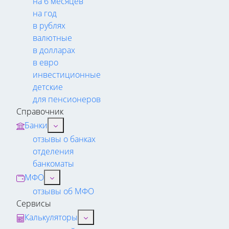
на 6 месяцев
на год
в рублях
валютные
в долларах
в евро
инвестиционные
детские
для пенсионеров
Справочник
Банки
отзывы о банках
отделения
банкоматы
МФО
отзывы об МФО
Сервисы
Калькуляторы