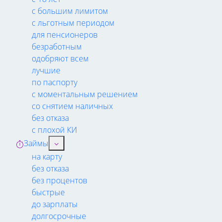
с большим лимитом
с льготным периодом
для пенсионеров
безработным
одобряют всем
лучшие
по паспорту
с моментальным решением
со снятием наличных
без отказа
с плохой КИ
Займы
на карту
без отказа
без процентов
быстрые
до зарплаты
долгосрочные