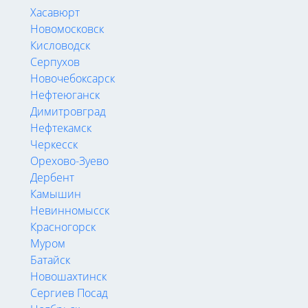
Хасавюрт
Новомосковск
Кисловодск
Серпухов
Новочебоксарск
Нефтеюганск
Димитровград
Нефтекамск
Черкесск
Орехово-Зуево
Дербент
Камышин
Невинномысск
Красногорск
Муром
Батайск
Новошахтинск
Сергиев Посад