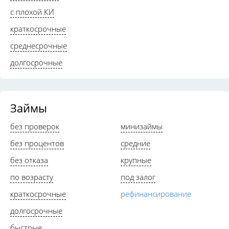
с плохой КИ
краткосрочные
среднесрочные
долгосрочные
Займы
без проверок
минизаймы
без процентов
средние
без отказа
крупные
по возрасту
под залог
краткосрочные
рефинансирование
долгосрочные
быстрые