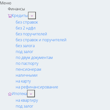
Меню
Финансы
Кредиты
без справок
без 2 ндфл
без поручителей
без справок и поручителей
без залога
под залог
по двум документам
по паспорту
пенсионерам
наличными
на карту
на рефинансирование
Ипотека
на квартиру
под залог