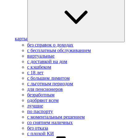
карты
без справок о доходах
с бесплатным обслуживанием
виртуальные
с доставкой на дом
с кэшбеком
с 18 лет
с большим лимитом
с льготным периодом
для пенсионеров
безработным
одобряют всем
лучшие
по паспорту
с моментальным решением
со снятием наличных
без отказа
с плохой КИ