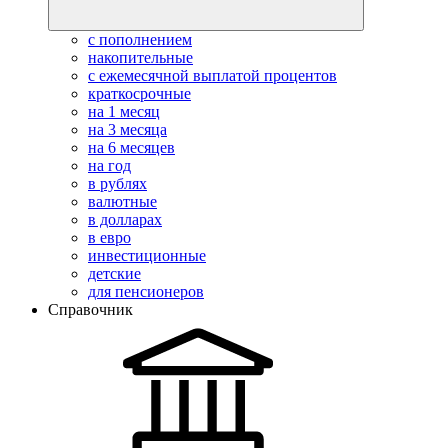
с пополнением
накопительные
с ежемесячной выплатой процентов
краткосрочные
на 1 месяц
на 3 месяца
на 6 месяцев
на год
в рублях
валютные
в долларах
в евро
инвестиционные
детские
для пенсионеров
Справочник