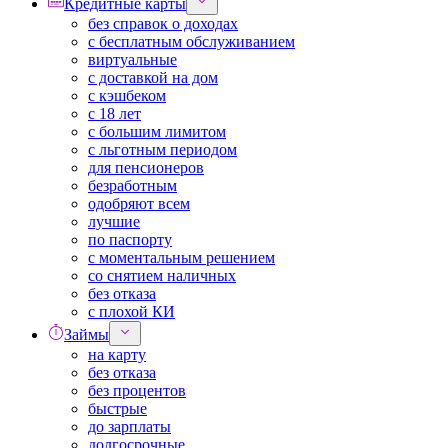
Кредитные карты
без справок о доходах
с бесплатным обслуживанием
виртуальные
с доставкой на дом
с кэшбеком
с 18 лет
с большим лимитом
с льготным периодом
для пенсионеров
безработным
одобряют всем
лучшие
по паспорту
с моментальным решением
со снятием наличных
без отказа
с плохой КИ
Займы
на карту
без отказа
без процентов
быстрые
до зарплаты
долгосрочные