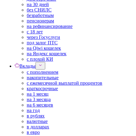
на 30 дней
без СНИЛС
безработным
пенсионерам
на рефинансирование
с 18 лет
через Госуслуги
под залог ПТС
на Qiwi кошелек
на Яндекс кошелек
с плохой КИ
Вклады
с пополнением
накопительные
с ежемесячной выплатой процентов
краткосрочные
на 1 месяц
на 3 месяца
на 6 месяцев
на год
в рублях
валютные
в долларах
в евро