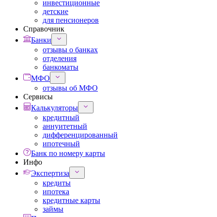
инвестиционные
детские
для пенсионеров
Справочник
Банки
отзывы о банках
отделения
банкоматы
МФО
отзывы об МФО
Сервисы
Калькуляторы
кредитный
аннуитетный
дифференцированный
ипотечный
Банк по номеру карты
Инфо
Экспертиза
кредиты
ипотека
кредитные карты
займы