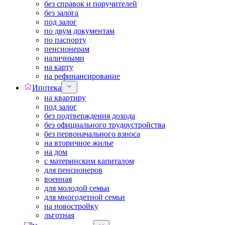
без справок и поручителей
без залога
под залог
по двум документам
по паспорту
пенсионерам
наличными
на карту
на рефинансирование
Ипотека
на квартиру
под залог
без подтверждения дохода
без официального трудоустройства
без первоначального взноса
на вторичное жилье
на дом
с материнским капиталом
для пенсионеров
военная
для молодой семьи
для многодетной семьи
на новостройку
льготная