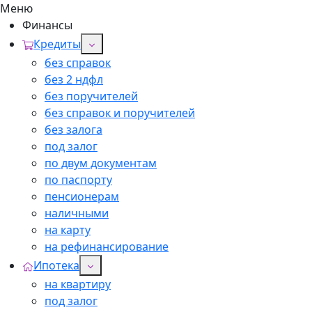
Меню
Финансы
Кредиты
без справок
без 2 ндфл
без поручителей
без справок и поручителей
без залога
под залог
по двум документам
по паспорту
пенсионерам
наличными
на карту
на рефинансирование
Ипотека
на квартиру
под залог