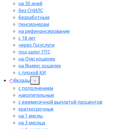
на 30 дней
без СНИЛС
безработным
пенсионерам
на рефинансирование
с 18 лет
через Госуслуги
под залог ПТС
на Qiwi кошелек
на Яндекс кошелек
с плохой КИ
Вклады
с пополнением
накопительные
с ежемесячной выплатой процентов
краткосрочные
на 1 месяц
на 3 месяца