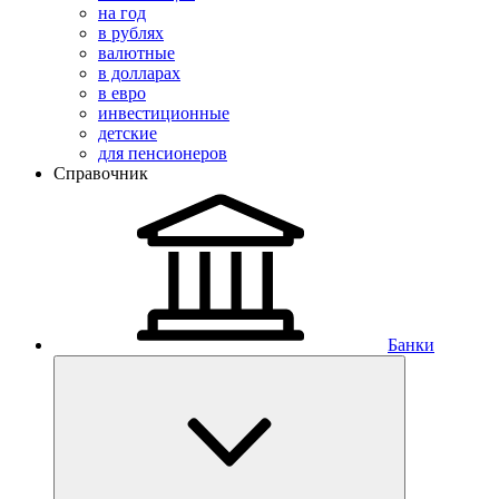
на год
в рублях
валютные
в долларах
в евро
инвестиционные
детские
для пенсионеров
Справочник
Банки