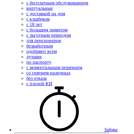
с бесплатным обслуживанием
виртуальные
с доставкой на дом
с кэшбеком
с 18 лет
с большим лимитом
с льготным периодом
для пенсионеров
безработным
одобряют всем
лучшие
по паспорту
с моментальным решением
со снятием наличных
без отказа
с плохой КИ
Займы