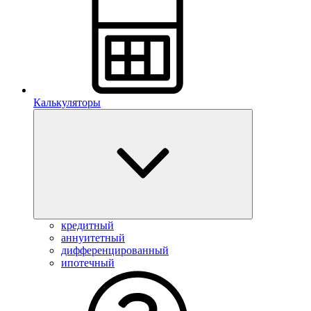
Калькуляторы
кредитный
аннуитетный
дифференцированный
ипотечный