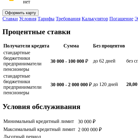
нет
Оформить карту
Ставки
Условия
Тарифы
Требования
Калькулятор
Погашение
Э
Процентные ставки
Получатели кредита
Сумма
Без процентов
стандартные
бюджетники
до 62 дней
без с
30 000 - 100 000
₽
предприниматели
пенсионеры
стандартные
бюджетники
до 120 дней
20,00
30 000 - 2 000 000
₽
предприниматели
пенсионеры
Условия обслуживания
Минимальный кредитный лимит
30 000 ₽
Максимальный кредитный лимит
2 000 000 ₽
Льготный период