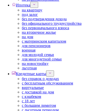
Ипотека
на квартиру
под залог
без подтверждения дохода
без официального трудоустройства
без первоначального взноса
на вторичное жилье
на дом
с материнским капиталом
для пенсионеров
военная
для молодой семьи
для многодетной семьи
на новостройку
льготная
Кредитные карты
без справок о доходах
с бесплатным обслуживанием
виртуальные
с доставкой на дом
с кэшбеком
с 18 лет
с большим лимитом
с льготным периодом