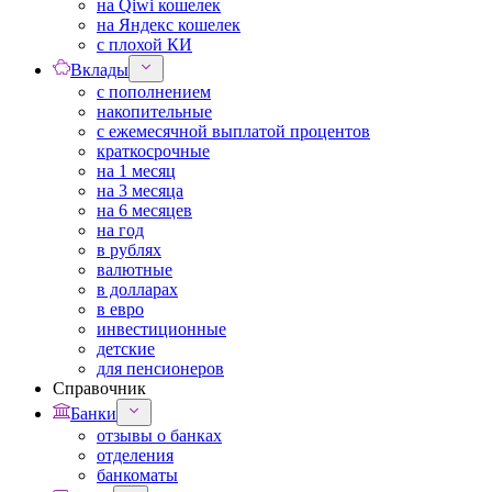
на Qiwi кошелек
на Яндекс кошелек
с плохой КИ
Вклады
с пополнением
накопительные
с ежемесячной выплатой процентов
краткосрочные
на 1 месяц
на 3 месяца
на 6 месяцев
на год
в рублях
валютные
в долларах
в евро
инвестиционные
детские
для пенсионеров
Справочник
Банки
отзывы о банках
отделения
банкоматы