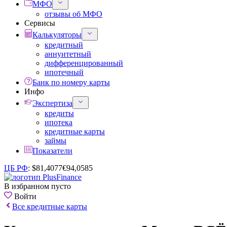
МФО
отзывы об МФО
Сервисы
Калькуляторы
кредитный
аннуитетный
дифференцированный
ипотечный
Банк по номеру карты
Инфо
Экспертиза
кредиты
ипотека
кредитные карты
займы
Показатели
ЦБ РФ
:
$
81,4077
€
94,0585
В избранном пусто
Войти
Все кредитные карты