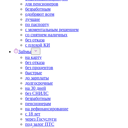
для пенсионеров
безработным
одобряют всем
лучшие
по паспорту
с моментальным решением
со снятием наличных
без отказа
с плохой КИ
Займы
на карту
без отказа
без процентов
быстрые
до зарплаты
долгосрочные
на 30 дней
без СНИЛС
безработным
пенсионерам
на рефинансирование
с 18 лет
через Госуслуги
под залог ПТС