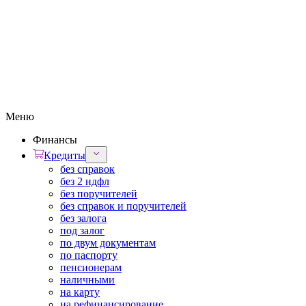
Меню
Финансы
Кредиты
без справок
без 2 ндфл
без поручителей
без справок и поручителей
без залога
под залог
по двум документам
по паспорту
пенсионерам
наличными
на карту
на рефинансирование