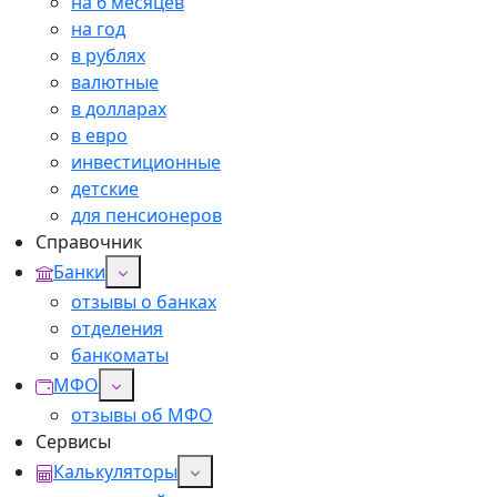
на 6 месяцев
на год
в рублях
валютные
в долларах
в евро
инвестиционные
детские
для пенсионеров
Справочник
Банки
отзывы о банках
отделения
банкоматы
МФО
отзывы об МФО
Сервисы
Калькуляторы