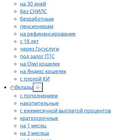
на 30 дней
без СНИЛС
безработным
пенсионерам
на рефинансирование
с 18 лет
через Госуслуги
под залог ПТС
на Qiwi кошелек
на Яндекс кошелек
с плохой КИ
Вклады
с пополнением
накопительные
с ежемесячной выплатой процентов
краткосрочные
на 1 месяц
на 3 месяца