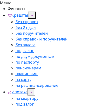
Меню
Финансы
Кредиты
без справок
без 2 ндфл
без поручителей
без справок и поручителей
без залога
под залог
по двум документам
по паспорту
пенсионерам
наличными
на карту
на рефинансирование
Ипотека
на квартиру
под залог