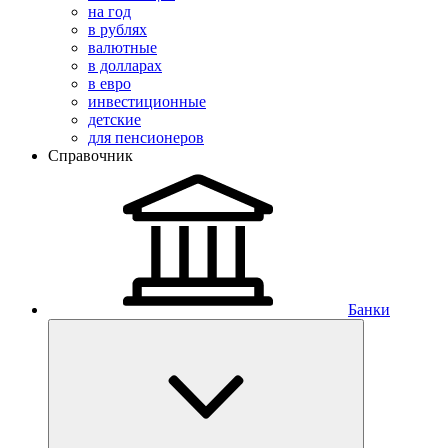
на год
в рублях
валютные
в долларах
в евро
инвестиционные
детские
для пенсионеров
Справочник
Банки