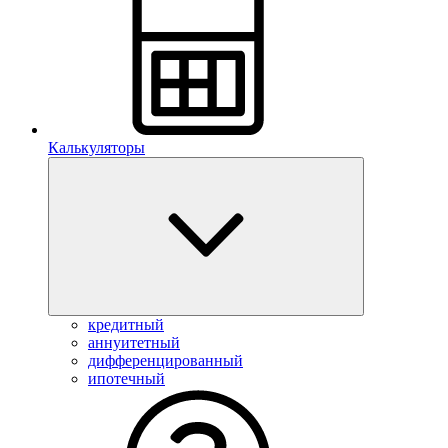
Калькуляторы
кредитный
аннуитетный
дифференцированный
ипотечный