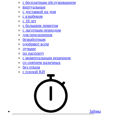
с бесплатным обслуживанием
виртуальные
с доставкой на дом
с кэшбеком
с 18 лет
с большим лимитом
с льготным периодом
для пенсионеров
безработным
одобряют всем
лучшие
по паспорту
с моментальным решением
со снятием наличных
без отказа
с плохой КИ
Займы