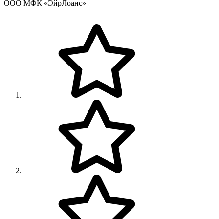
ООО МФК «ЭйрЛоанс»
—