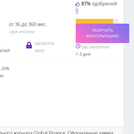
87%
одобрений
?
от 36 до 360 мес.
ПОЛУЧИТЬ
срок ипотеки
КОНСУЛЬТАЦИЮ
требуется
рассмотрение
телей
залог
1-3 дня
 20%
во
ного журнала Global Finance. Оформление заявки