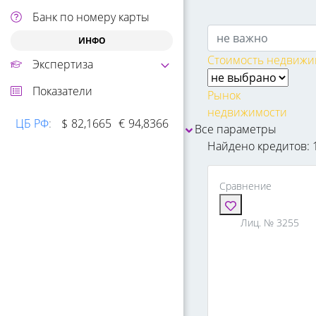
Банк по номеру карты
ИНФО
Стоимость недвижим
Экспертиза
Показатели
Рынок
недвижимости
ЦБ РФ
:
$
82,1665
€
94,8366
Все параметры
Найдено кредитов: 
Сравнение
Лиц. № 3255