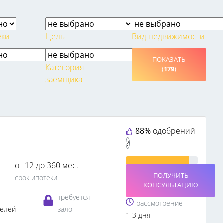
еки
Цель
Вид недвижимости
ПОКАЗАТЬ
Категория
(
179
)
заемщика
88%
одобрений
?
от 12 до 360 мес.
ПОЛУЧИТЬ
срок ипотеки
КОНСУЛЬТАЦИЮ
требуется
рассмотрение
телей
залог
1-3 дня