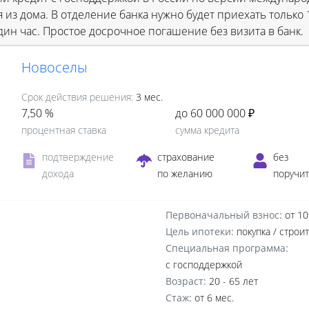
я из дома. В отделение банка нужно будет приехать только
дин час. Простое досрочное погашение без визита в банк.
Новоселы
Срок действия решения:
3 мес.
7,50 %
до 60 000 000 ₽
процентная ставка
сумма кредита
подтверждение
страхование
без
дохода
по желанию
поручи
Первоначальный взнос:
от 1
Цель ипотеки:
покупка / строи
Специальная программа:
с господдержкой
Возраст:
20 - 65 лет
Стаж:
от 6 мес.