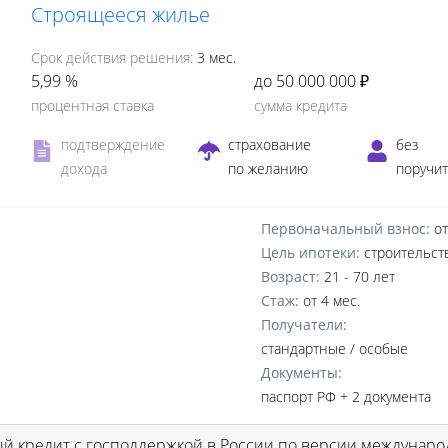
Cтроящееся жилье
Срок действия решения:
3 мес.
5,99 %
до 50 000 000 ₽
процентная ставка
сумма кредита
подтверждение
страхование
без
дохода
по желанию
поручи
Первоначальный взнос:
от
Цель ипотеки:
строительст
Возраст:
21 - 70 лет
Стаж:
от 4 мес.
Получатели:
стандартные /
особые
Документы:
паспорт РФ +
2 документа
 кредит с господдержкой в России по версии международ