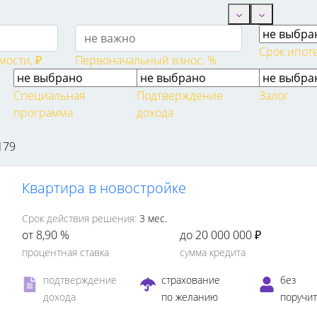
Срок ипот
ости, ₽
Первоначальный взнос, %
Специальная
Подтверждение
Залог
программа
дохода
179
Квартира в новостройке
Срок действия решения:
3 мес.
от 8,90 %
до 20 000 000 ₽
процентная ставка
сумма кредита
подтверждение
страхование
без
дохода
по желанию
поручи