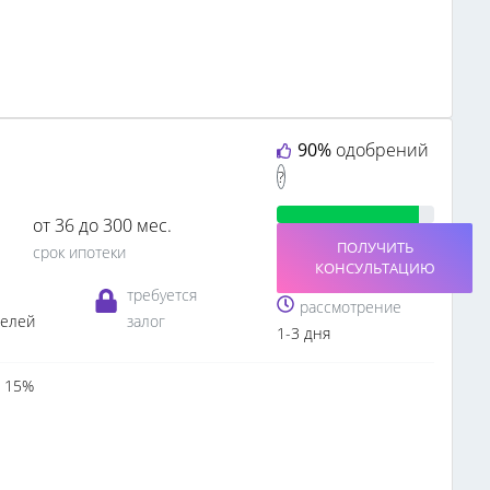
90%
одобрений
?
от 36 до 300 мес.
ПОЛУЧИТЬ
срок ипотеки
КОНСУЛЬТАЦИЮ
требуется
рассмотрение
телей
залог
1-3 дня
 15%