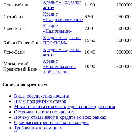
Кредит «Под залог
Совкомбанк
11.90
100000
авто»
Кредит
Ситибанк
6.50
250000
«Потребительский»
Кредит
Локо-Банк
7.00
500000
«Наличными»
Кредит «Под залог
15.50
200000
БайкалИнвестБанк
ПТС/ПСМ»
Кредит «Под залог
Локо-Банк
10.40
500000
авто»
Кредит
Московский
«Наличными на
10.90
300000
Кредитный Банк
любые цели»
Советы по кредитам
Виды обеспечения кредита
Виды процентных ставок
Можно ли отказаться от кредита после одобрения
Отсрочка платежа по кредиту
Почему отказывают в кредите во всех банках
Срок рассмотрения заявки на кредит
Требования к заемщику