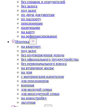
без справок и поручителей
без залога
под залог
по двум документам
по паспорту
пенсионерам
наличными
на карту
на рефинансирование
Ипотека
на квартиру
под залог
без подтверждения дохода
без официального трудоустройства
без первоначального взноса
на вторичное жилье
на дом
с материнским капиталом
для пенсионеров
военная
для молодой семьи
для многодетной семьи
на новостройку
льготная