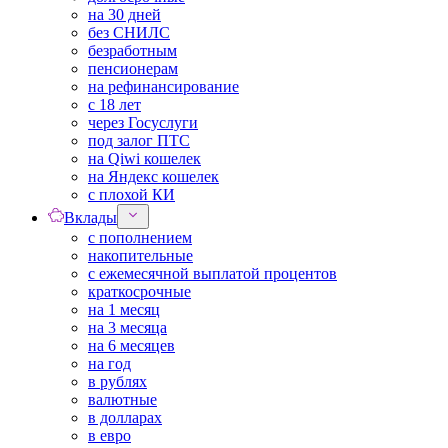
на 30 дней
без СНИЛС
безработным
пенсионерам
на рефинансирование
с 18 лет
через Госуслуги
под залог ПТС
на Qiwi кошелек
на Яндекс кошелек
с плохой КИ
Вклады
с пополнением
накопительные
с ежемесячной выплатой процентов
краткосрочные
на 1 месяц
на 3 месяца
на 6 месяцев
на год
в рублях
валютные
в долларах
в евро