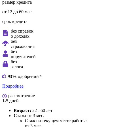
размер кредита
от 12 до 60 мес.
срок кредита
без справок
о доходах
без
страхования
без
поручителей
без
залога
93%
одобрений
?
Подробнее
рассмотрение
1-5 дней
Возраст:
22 - 60 лет
Стаж:
от 3 мес.
Стаж на текущем месте работы:
от 3 мес.