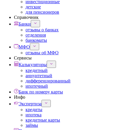
инвестиционные
детские
для пенсионеров
Справочник
Банки
отзывы о банках
отделения
банкоматы
МФО
отзывы об МФО
Сервисы
Калькуляторы
кредитный
аннуитетный
дифференцированный
ипотечный
Банк по номеру карты
Инфо
Экспертиза
кредиты
ипотека
кредитные карты
займы