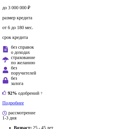
до 3 000 000 ₽
размер кредита
от 6 до 180 мес.
срок кредита
без справок
о доходах
страхование
по желанию
без
поручителей
без
залога
92%
одобрений
?
Подробнее
рассмотрение
1-3 дня
Возраст:
25 - 45 лет