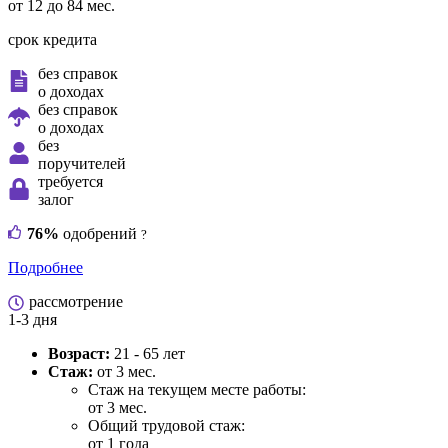
от 12 до 84 мес.
срок кредита
без справок
о доходах
без справок
о доходах
без
поручителей
требуется
залог
76%
одобрений
?
Подробнее
рассмотрение
1-3 дня
Возраст:
21 - 65 лет
Стаж:
от 3 мес.
Стаж на текущем месте работы:
от 3 мес.
Общий трудовой стаж:
от 1 года