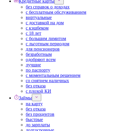
Кредитные карты
без справок о доходах
с бесплатным обслуживанием
виртуальные
с доставкой на дом
с кэшбеком
с 18 лет
с большим лимитом
с льготным периодом
для пенсионеров
безработным
одобряют всем
лучшие
по паспорту
с моментальным решением
со снятием наличных
без отказа
с плохой КИ
Займы
на карту
без отказа
без процентов
быстрые
до зарплаты
долгосрочные