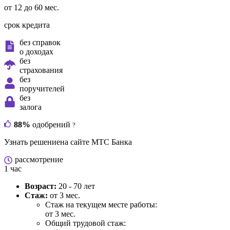
от 12 до 60 мес.
срок кредита
без справок
о доходах
без
страхования
без
поручителей
без
залога
88%
одобрений
?
Узнать решение
на сайте МТС Банка
рассмотрение
1 час
Возраст:
20 - 70 лет
Стаж:
от 3 мес.
Стаж на текущем месте работы:
от 3 мес.
Общий трудовой стаж: