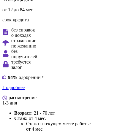
от 12 до 84 мес.
срок кредита
без справок
о доходах
страхование
по желанию
без
поручителей
требуется
залог
94%
одобрений
?
Подробнее
рассмотрение
1-3 дня
Возраст:
21 - 70 лет
Стаж:
от 4 мес.
Стаж на текущем месте работы:
от 4 мес.