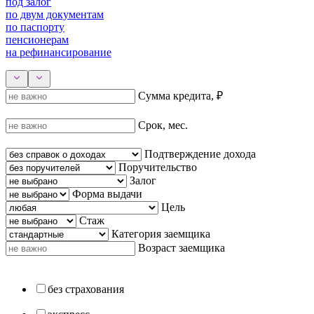
под залог
по двум документам
по паспорту
пенсионерам
на рефинансирование
Сумма кредита, ₽
Срок, мес.
Подтверждение дохода
Поручительство
Залог
Форма выдачи
Цель
Стаж
Категория заемщика
Возраст заемщика
без страхования