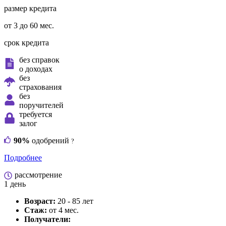
размер кредита
от 3 до 60 мес.
срок кредита
без справок
о доходах
без
страхования
без
поручителей
требуется
залог
90%
одобрений
?
Подробнее
рассмотрение
1 день
Возраст:
20 - 85 лет
Стаж:
от 4 мес.
Получатели: