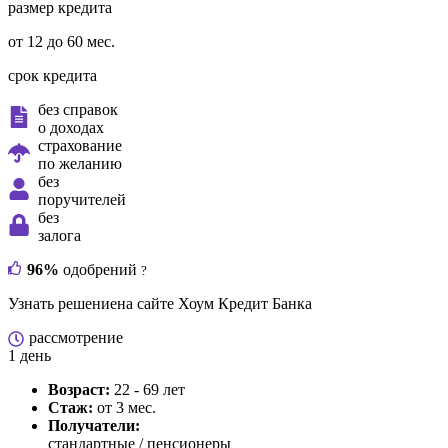
размер кредита
от 12 до 60 мес.
срок кредита
без справок
о доходах
страхование
по желанию
без
поручителей
без
залога
96%
одобрений
?
Узнать решение
на сайте Хоум Кредит Банка
рассмотрение
1 день
Возраст:
22 - 69 лет
Стаж:
от 3 мес.
Получатели:
стандартные / пенсионеры