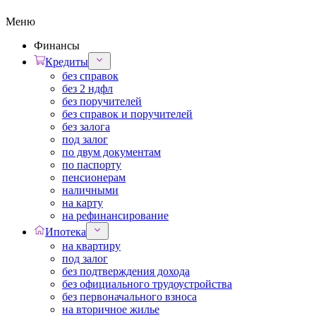
Меню
Финансы
Кредиты
без справок
без 2 ндфл
без поручителей
без справок и поручителей
без залога
под залог
по двум документам
по паспорту
пенсионерам
наличными
на карту
на рефинансирование
Ипотека
на квартиру
под залог
без подтверждения дохода
без официального трудоустройства
без первоначального взноса
на вторичное жилье