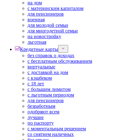
на дом
с материнским капиталом
для пенсионеров
военная
для молодой семьи
для многодетной семьи
на новостройку
льготная
Кредитные карты
без справок о доходах
с бесплатным обслуживанием
виртуальные
с доставкой на дом
с кэшбеком
с 18 лет
с большим лимитом
с льготным периодом
для пенсионеров
безработным
одобряют всем
лучшие
по паспорту
с моментальным решением
со снятием наличных
без отказа