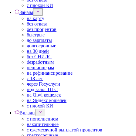
с плохой КИ
Займы
на карту
без отказа
без процентов
быстрые
до зарплаты
долгосрочные
на 30 дней
без СНИЛС
безработным
пенсионерам
на рефинансирование
с 18 лет
через Госуслуги
под залог ПТС
на Qiwi кошелек
на Яндекс кошелек
с плохой КИ
Вклады
с пополнением
накопительные
с ежемесячной выплатой процентов
краткосрочные