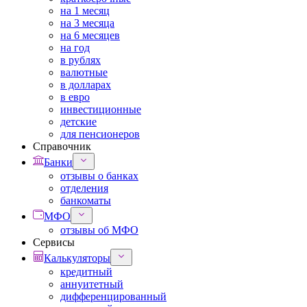
на 1 месяц
на 3 месяца
на 6 месяцев
на год
в рублях
валютные
в долларах
в евро
инвестиционные
детские
для пенсионеров
Справочник
Банки
отзывы о банках
отделения
банкоматы
МФО
отзывы об МФО
Сервисы
Калькуляторы
кредитный
аннуитетный
дифференцированный